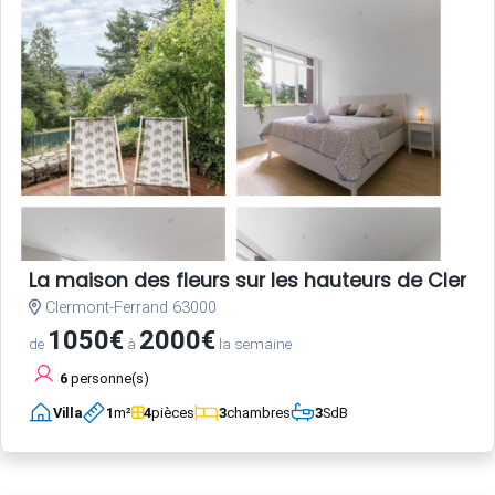
La maison des fleurs sur les hauteurs de Clerm
Clermont-Ferrand 63000
1050€
2000€
de
à
la semaine
6
personne(s)
Villa
1
m²
4
pièces
3
chambres
3
SdB