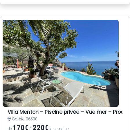
Villa Menton – Piscine privée – Vue mer – Proche
Gorbio 06500
170€
220€
de
à
la semaine