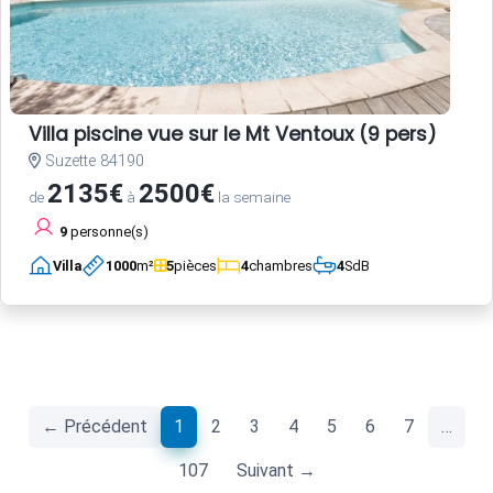
Villa piscine vue sur le Mt Ventoux (9 pers)
Suzette 84190
2135€
2500€
de
à
la semaine
9
personne(s)
Villa
1000
m²
5
pièces
4
chambres
4
SdB
(current)
← Précédent
1
2
3
4
5
6
7
…
107
Suivant →