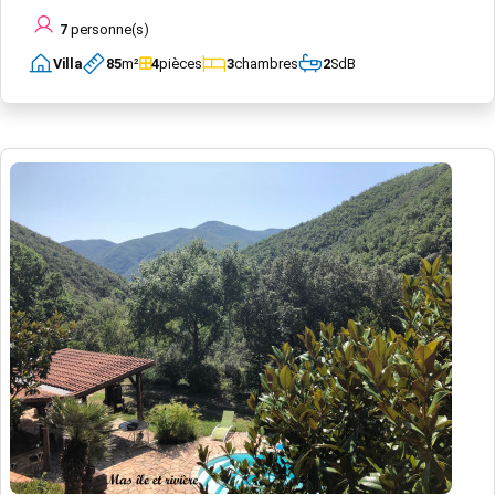
7
personne(s)
Villa
85
m²
4
pièces
3
chambres
2
SdB