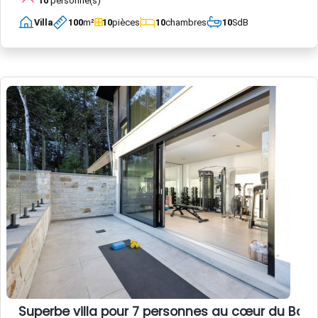
10
personne(s)
Villa
100
m²
10
pièces
10
chambres
10
SdB
Superbe villa pour 7 personnes au cœur du Bass