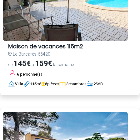
Maison de vacances 115m2
Le Barcarès 66420
145€
159€
de
à
la semaine
6
personne(s)
Villa
115
m²
6
pièces
3
chambres
2
SdB