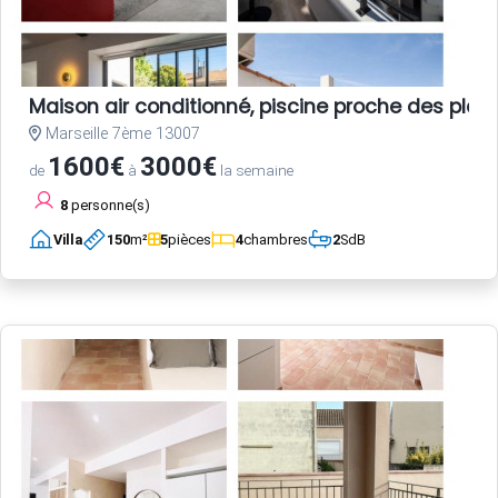
Maison air conditionné, piscine proche des plag
Marseille 7ème 13007
1600€
3000€
de
à
la semaine
8
personne(s)
Villa
150
m²
5
pièces
4
chambres
2
SdB