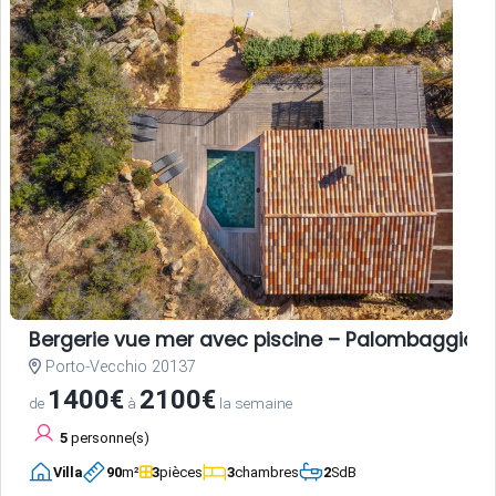
Bergerie vue mer avec piscine – Palombaggia, 
Porto-Vecchio 20137
1400€
2100€
de
à
la semaine
5
personne(s)
Villa
90
m²
3
pièces
3
chambres
2
SdB