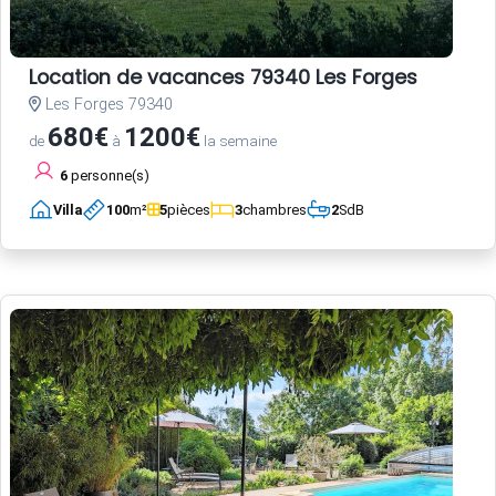
Location de vacances 79340 Les Forges
Les Forges 79340
680€
1200€
de
à
la semaine
6
personne(s)
Villa
100
m²
5
pièces
3
chambres
2
SdB