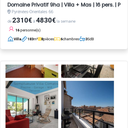
Domaine Privatif 9ha | Villa + Mas | 16 pers. | Pisc
Pyrénées-Orientales 66
2310€
4830€
de
à
la semaine
16
personne(s)
Villa
183
m²
8
pièces
6
chambres
3
SdB