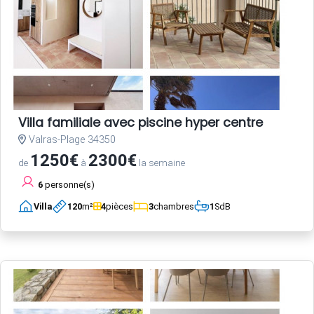
Villa familiale avec piscine hyper centre
Valras-Plage 34350
1250€
2300€
de
à
la semaine
6
personne(s)
Villa
120
m²
4
pièces
3
chambres
1
SdB