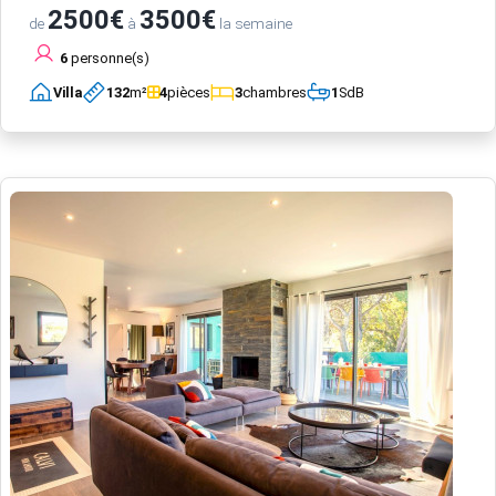
2500€
3500€
de
à
la semaine
6
personne(s)
Villa
132
m²
4
pièces
3
chambres
1
SdB