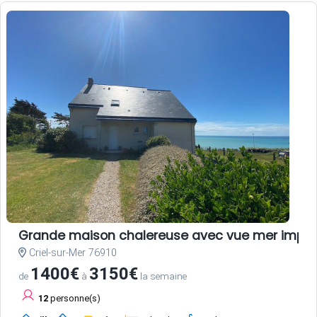
Grande maison chalereuse avec vue mer impre
Criel-sur-Mer 76910
1400€
3150€
de
à
la semaine
12
personne(s)