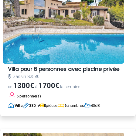
Villa pour 6 personnes avec piscine privée
Gassin 83580
1300€
1700€
de
à
la semaine
6
personne(s)
Villa
380
m²
8
pièces
6
chambres
4
SdB