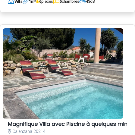
Villa
1
m²
6
pièces
5
chambres
4
SdB
Magnifique Villa avec Piscine à quelques minute
Calenzana 20214