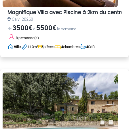
Magnifique Villa avec Piscine à 2km du centre-vi
Calvi 20260
3500€
5500€
de
à
la semaine
8
personne(s)
Villa
113
m²
5
pièces
4
chambres
4
SdB