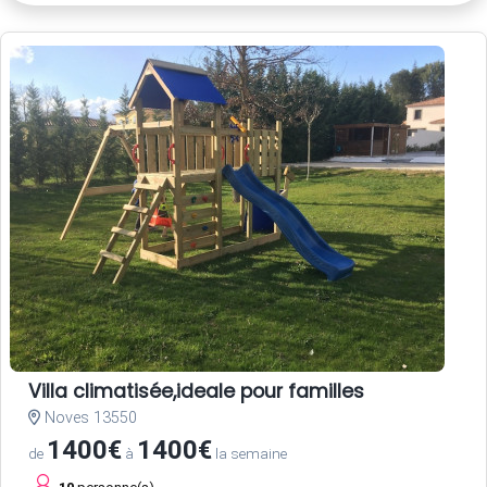
Villa climatisée,ideale pour familles
Noves 13550
1400€
1400€
de
à
la semaine