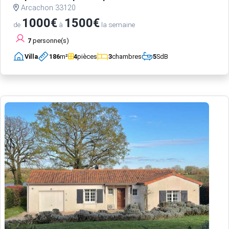
Arcachon 33120
1000€
1500€
de
à
la semaine
7
personne(s)
Villa
186
m²
4
pièces
3
chambres
5
SdB