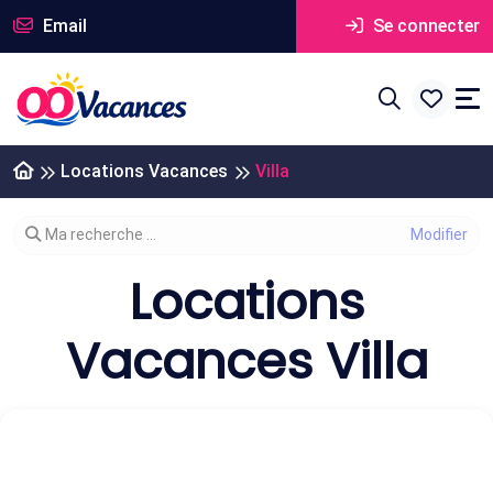
Email
Se connecter
Locations Vacances
Villa
Modifier votre recherche
Ma recherche ...
Locations
Vacances Villa