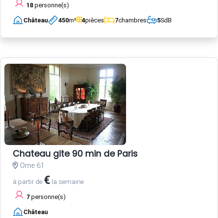
18
personne(s)
Château
450
m²
4
pièces
7
chambres
5
SdB
Chateau gite 90 min de Paris
Orne 61
€
à partir de
la semaine
7
personne(s)
Château