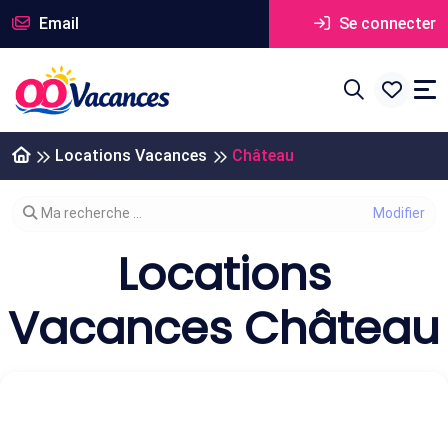
Email
Se connecter
Locations Vacances
Château
Modifier votre recherche
Ma recherche ...
Locations
Vacances Château