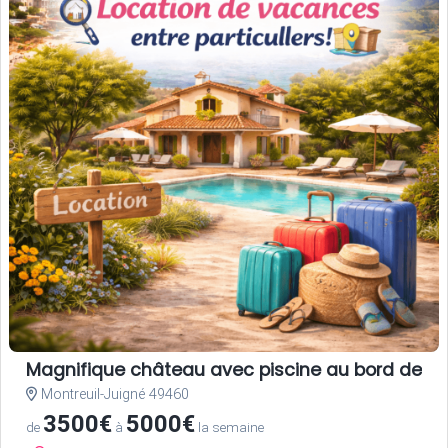
Magnifique château avec piscine au bord de la
Montreuil-Juigné 49460
3500€
5000€
de
à
la semaine