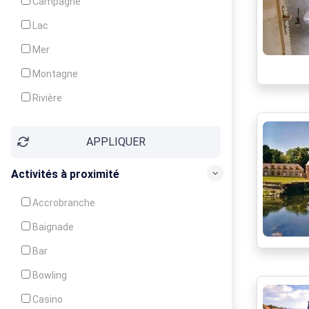
Campagne
Animation
Lac
Mer
Montagne
Rivière
Village
APPLIQUER
Ville
Activités à proximité
Accrobranche
Baignade
Bar
Bowling
Casino