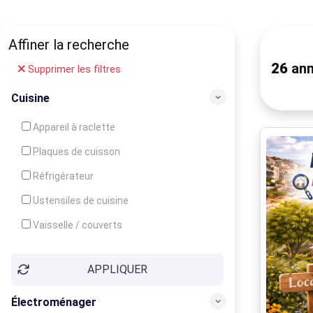
Affiner la recherche
26
ann
Supprimer les filtres
Cuisine
Appareil à raclette
Plaques de cuisson
Réfrigérateur
Ustensiles de cuisine
Vaisselle / couverts
Bouilloire
APPLIQUER
Cafetière
Congélateur
Électroménager