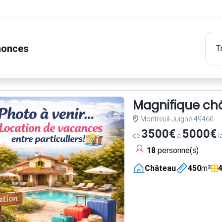
onces
Magnifique châ
Montreuil-Juigné 49460
3500€
5000€
de
à
l
18
personne(s)
Château
450
m²