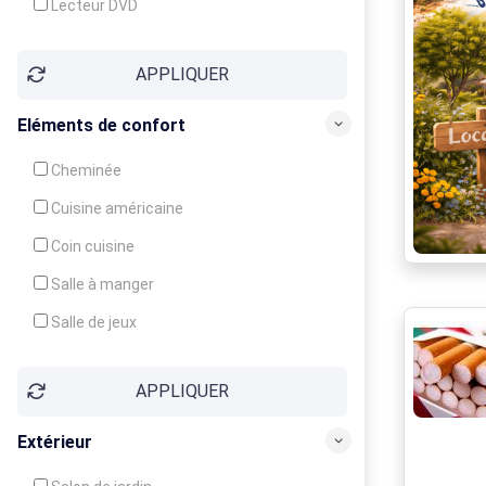
Lecteur DVD
Téléphone
APPLIQUER
Fax
Eléments de confort
Cheminée
Cuisine américaine
Coin cuisine
Salle à manger
Salle de jeux
Cour
APPLIQUER
Jardin
Balcon / Terrasse
Extérieur
Véranda