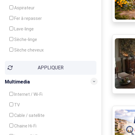
Cuisinière
Aspirateur
Four
Fer à repasser
Grille-pain
Lave-linge
Lave-vaisselle
Sèche-linge
Micro-ondes
Sèche cheveux
APPLIQUER
Multimedia
Internet / Wi-Fi
TV
Cable / satellite
Chaine Hi-Fi