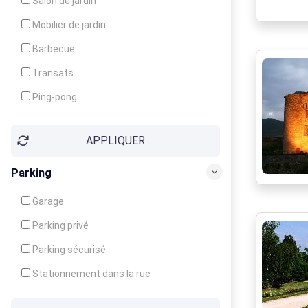
Salon de jardin
Local à ski
Mobilier de jardin
Climatisation
Barbecue
Ventilateur
Transats
Ping-pong
Baby-foot
APPLIQUER
Jeux d'enfants
Parking
Garage
Parking privé
Parking sécurisé
Stationnement dans la rue