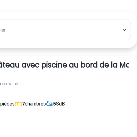
teau avec piscine au bord de la May
a semaine
4
pièces
7
chambres
5
SdB