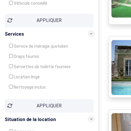
Véhicule conseillé
APPLIQUER
Services
Service de ménage quotidien
Draps fournis
Serviettes de toilette fournies
Location linge
Nettoyage inclus
Nettoyage en supplément
APPLIQUER
Garde d'enfants
Crèche
Situation de la location
Club enfants