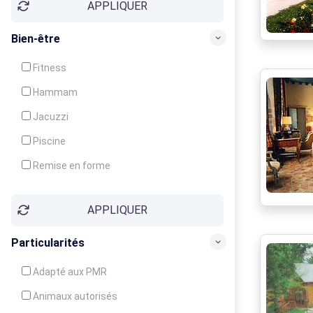
APPLIQUER
Bien-être
Fitness
Hammam
Jacuzzi
Piscine
Remise en forme
Sauna
APPLIQUER
Soins du corps
Particularités
Adapté aux PMR
Animaux autorisés