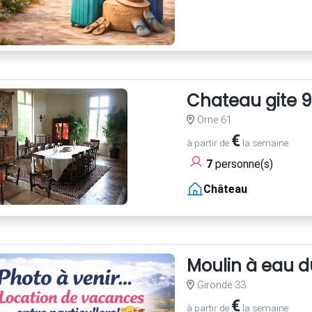
Chateau gite 9
Orne 61
€
à partir de
la semaine
7
personne(s)
Château
Moulin à eau d
Gironde 33
€
à partir de
la semaine