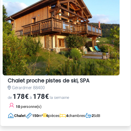
Chalet proche pistes de ski, SPA
Gérardmer 88400
178€
178€
de
à
la semaine
10
personne(s)
Chalet
150
m²
6
pièces
4
chambres
2
SdB