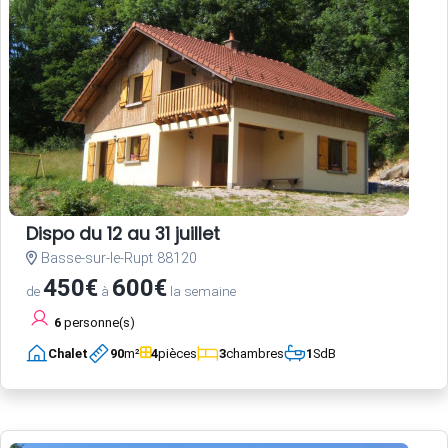
Dispo du 12 au 31 juillet
Basse-sur-le-Rupt 88120
450€
600€
de
à
la semaine
6
personne(s)
Chalet
90
m²
4
pièces
3
chambres
1
SdB