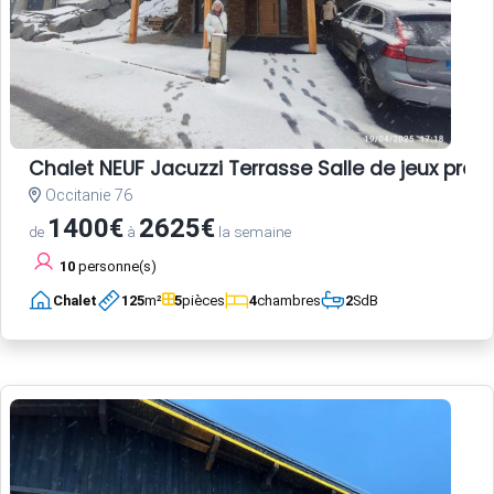
Chalet NEUF Jacuzzi Terrasse Salle de jeux pro
Occitanie 76
1400€
2625€
de
à
la semaine
10
personne(s)
Chalet
125
m²
5
pièces
4
chambres
2
SdB