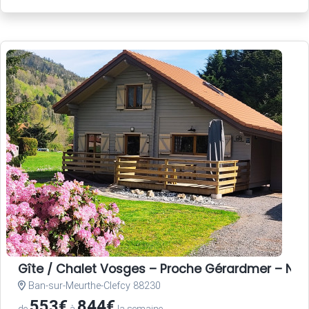
Gîte / Chalet Vosges – Proche Gérardmer – Nat
Ban-sur-Meurthe-Clefcy 88230
553€
844€
de
à
la semaine