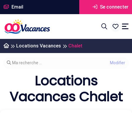
Email
Se connecter
Locations Vacances
Chalet
Modifier votre recherche
Ma recherche ...
Locations
Vacances Chalet