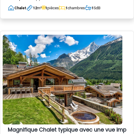
Chalet
12
m²
1
pièces
1
chambres
1
SdB
Magnifique Chalet typique avec une vue impec