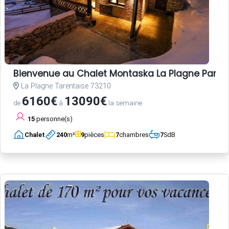
Bienvenue au Chalet Montaska La Plagne Paradis
La Plagne Tarentaise 73210
6160€
13090€
de
à
la semaine
15
personne(s)
Chalet
240
m²
9
pièces
7
chambres
7
SdB