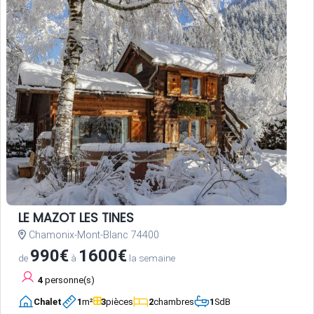
LE MAZOT LES TINES
Chamonix-Mont-Blanc 74400
990€
1600€
de
à
la semaine
4
personne(s)
Chalet
1
m²
3
pièces
2
chambres
1
SdB