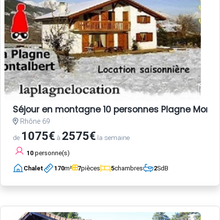
Séjour en montagne 10 personnes Plagne Monta
Rhône 69
1075€
2575€
de
à
la semaine
10
personne(s)
Chalet
170
m²
7
pièces
5
chambres
2
SdB