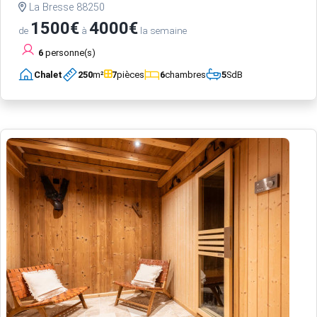
La Bresse 88250
1500€
4000€
de
à
la semaine
6
personne(s)
Chalet
250
m²
7
pièces
6
chambres
5
SdB