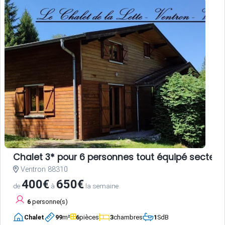
Chalet 3* pour 6 personnes tout équipé secteur
Ventron 88310
400€
650€
de
à
la semaine
6
personne(s)
Chalet
99
m²
6
pièces
3
chambres
1
SdB