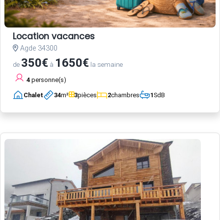
Location vacances
Agde 34300
350€
1650€
de
à
la semaine
4
personne(s)
Chalet
34
m²
3
pièces
2
chambres
1
SdB