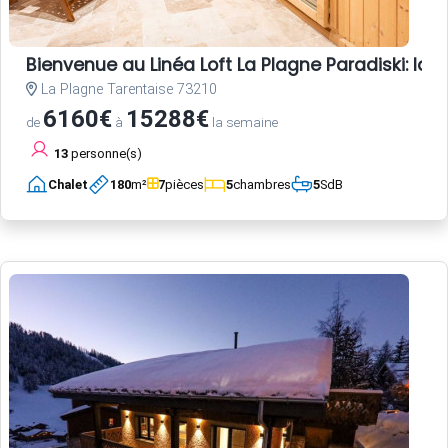
Bienvenue au Linéa Loft La Plagne Paradiski: l
La Plagne Tarentaise 73210
6160€
15288€
de
à
la semaine
13
personne(s)
Chalet
180
m²
7
pièces
5
chambres
5
SdB