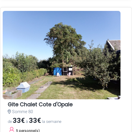
Gite Chalet Cote d'Opale
Somme 80
33€
33€
de
à
la semaine
1
personne(s)