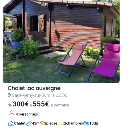
Chalet lac auvergne
Saint-Rémy-sur-Durolle 63550
300€
555€
de
à
la semaine
4
personne(s)
Chalet
43
m²
3
pièces
2
chambres
1
SdB