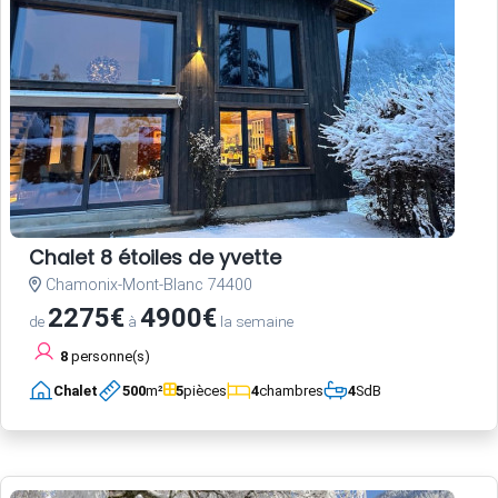
Chalet 8 étoiles de yvette
Chamonix-Mont-Blanc 74400
2275€
4900€
de
à
la semaine
8
personne(s)
Chalet
500
m²
5
pièces
4
chambres
4
SdB