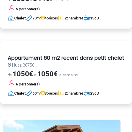
5
personne(s)
Chalet
70
m²
4
pièces
2
chambres
1
SdB
Appartement 60 m2 recent dans petit chalet a 
Huez 38750
1050€
1050€
de
à
la semaine
6
personne(s)
Chalet
60
m²
3
pièces
2
chambres
2
SdB