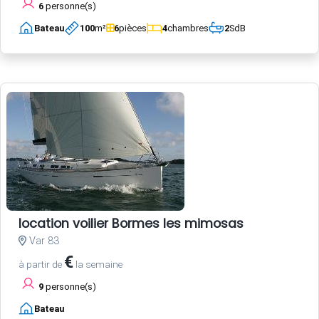
6
personne(s)
Bateau
100
m²
6
pièces
4
chambres
2
SdB
location voilier Bormes les mimosas
Var 83
€
à partir de
la semaine
9
personne(s)
Bateau