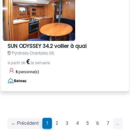
SUN ODYSSEY 34.2 voilier à quai
Pyrénées-Orientales 66
€
à partir de
la semaine
5
personne(s)
Bateau
(current)
← Précédent
1
2
3
4
5
6
7
…