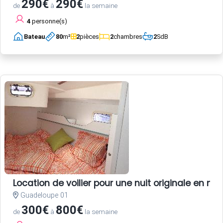
290€
290€
de
à
la semaine
4
personne(s)
Bateau
80
m²
2
pièces
2
chambres
2
SdB
Location de voilier pour une nuit originale en 
Guadeloupe 01
300€
800€
de
à
la semaine