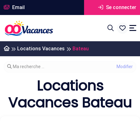
Email
Se connecter
Locations Vacances
Bateau
Modifier votre recherche
Ma recherche ...
Locations
Vacances Bateau