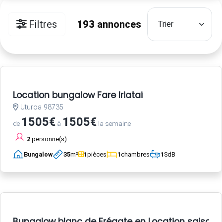
Filtres
193
annonces
Location bungalow Fare Iriatai
Uturoa 98735
1505€
1505€
de
à
la semaine
2
personne(s)
Bungalow
35
m²
1
pièces
1
chambres
1
SdB
Bungalow blanc de Frégate en Location saisonni