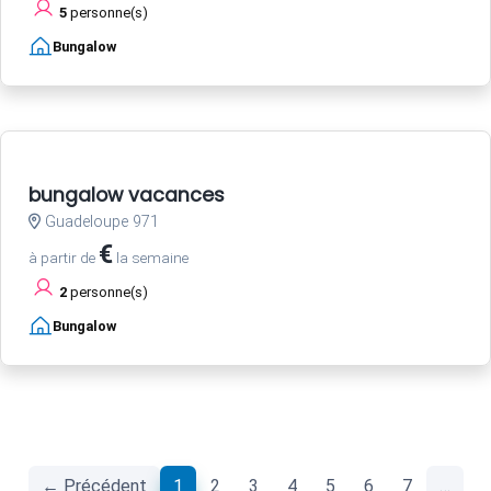
5
personne(s)
Bungalow
bungalow vacances
Guadeloupe 971
€
à partir de
la semaine
2
personne(s)
Bungalow
(current)
← Précédent
1
2
3
4
5
6
7
…