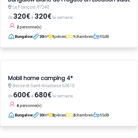
Le François 97240
320€
320€
de
à
la semaine
2
personne(s)
Bungalow
30
m²
1
pièces
1
chambres
1
SdB
Mobil home camping 4*
Besse-et-Saint-Anastaise 63610
600€
680€
de
à
la semaine
4
personne(s)
Bungalow
30
m²
3
pièces
2
chambres
1
SdB