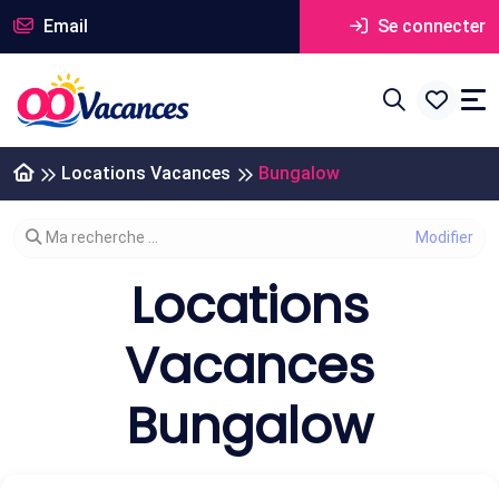
Email
Se connecter
Locations Vacances
Bungalow
Modifier votre recherche
Ma recherche ...
Locations
Vacances
Bungalow