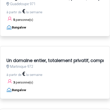
Guadeloupe 971
€
à partir de
la semaine
5
personne(s)
Bungalow
Un domaine entier, totalement privatif, compren
Martinique 972
€
à partir de
la semaine
3
personne(s)
Bungalow