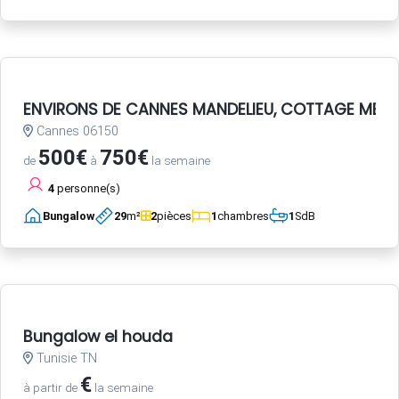
ENVIRONS DE CANNES MANDELIEU, COTTAGE MER c
Cannes 06150
500€
750€
de
à
la semaine
4
personne(s)
Bungalow
29
m²
2
pièces
1
chambres
1
SdB
Bungalow el houda
Tunisie TN
€
à partir de
la semaine