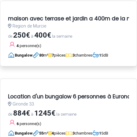
maison avec terrase et jardin a 400m de la me
Region de Murcie
250€
400€
de
à
la semaine
4
personne(s)
Bungalow
80
m²
7
pièces
3
chambres
1
SdB
Location d'un bungalow 6 personnes à Euronat
Gironde 33
884€
1245€
de
à
la semaine
6
personne(s)
Bungalow
55
m²
4
pièces
3
chambres
1
SdB