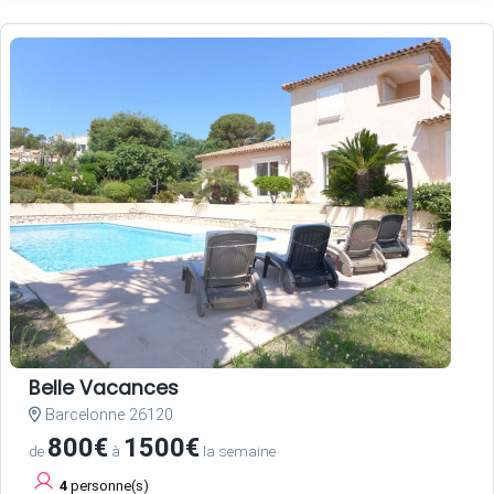
Belle Vacances
Barcelonne 26120
800€
1500€
de
à
la semaine
4
personne(s)