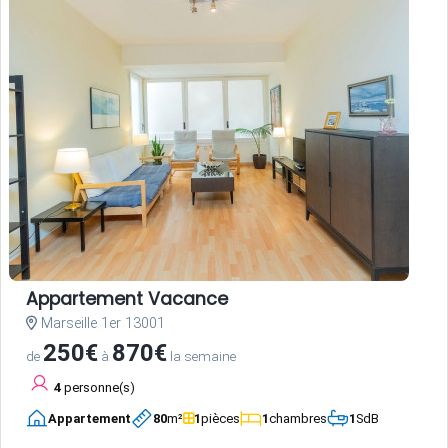
Appartement Vacance
Marseille 1er 13001
250€
870€
de
à
la semaine
4
personne(s)
Appartement
80
m²
1
pièces
1
chambres
1
SdB