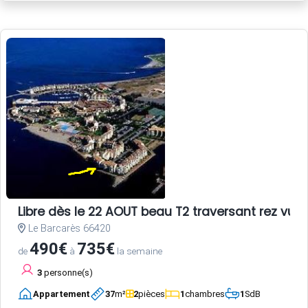
Libre dès le 22 AOUT beau T2 traversant rez vue 
Le Barcarès 66420
490€
735€
de
à
la semaine
3
personne(s)
Appartement
37
m²
2
pièces
1
chambres
1
SdB