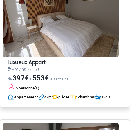
Luxueux Appart.
Provins 77160
397€
553€
de
à
la semaine
5
personne(s)
Appartement
42
m²
2
pièces
1
chambres
1
SdB