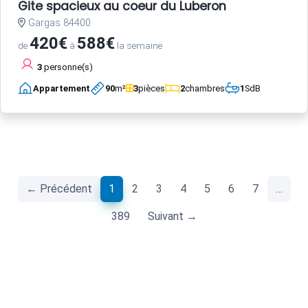
Gite spacieux au coeur du Luberon
Gargas 84400
420€
588€
de
à
la semaine
3
personne(s)
Appartement
90
m²
3
pièces
2
chambres
1
SdB
(current)
← Précédent
1
2
3
4
5
6
7
…
389
Suivant →