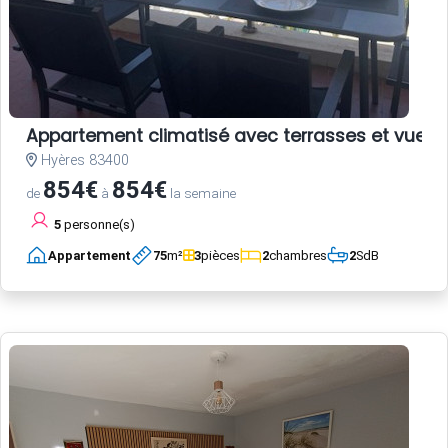
Appartement climatisé avec terrasses et vue po
Hyères 83400
854€
854€
de
à
la semaine
5
personne(s)
Appartement
75
m²
3
pièces
2
chambres
2
SdB