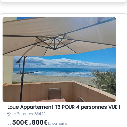
Loue Appartement T3 POUR 4 personnes VUE ME
Le Barcarès 66420
500€
800€
de
à
la semaine