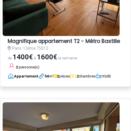
Magnifique appartement T2 - Métro Bastille
Paris 12ème 75012
1400€
1600€
de
à
la semaine
2
personne(s)
Appartement
54
m²
2
pièces
2
chambres
1
SdB