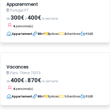
Apparemment
Portugal PT
300€
400€
de
à
la semaine
4
personne(s)
Appartement
80
m²
3
pièces
2
chambres
1
SdB
Vacances
Paris 19ème 75019
400€
870€
de
à
la semaine
4
personne(s)
Appartement
80
m²
1
pièces
1
chambres
1
SdB