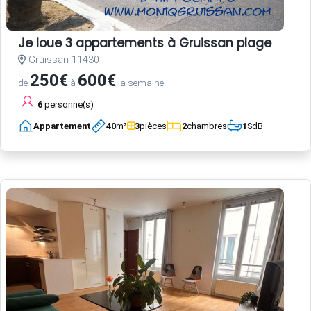
Je loue 3 appartements à Gruissan plage
Gruissan 11430
250€
600€
de
à
la semaine
6
personne(s)
Appartement
40
m²
3
pièces
2
chambres
1
SdB