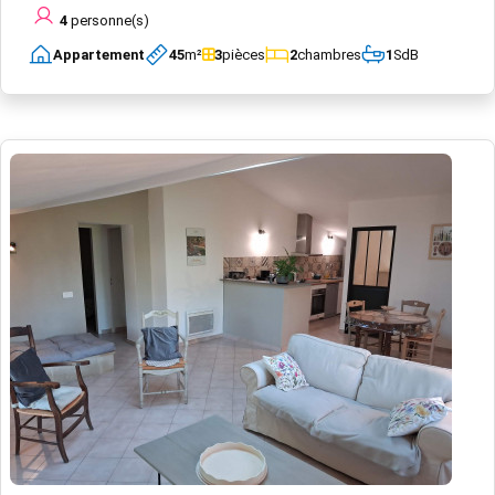
4
personne(s)
Appartement
45
m²
3
pièces
2
chambres
1
SdB