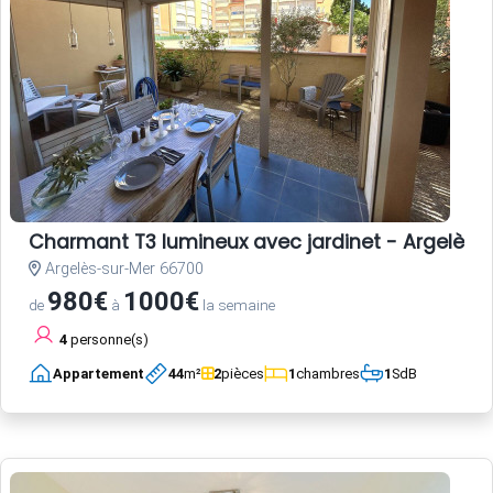
Charmant T3 lumineux avec jardinet - Argelès-
Argelès-sur-Mer 66700
980€
1000€
de
à
la semaine
4
personne(s)
Appartement
44
m²
2
pièces
1
chambres
1
SdB