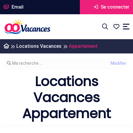
Email
Se connecter
Locations Vacances
Appartement
Modifier votre recherche
Ma recherche ...
Locations
Vacances
Appartement