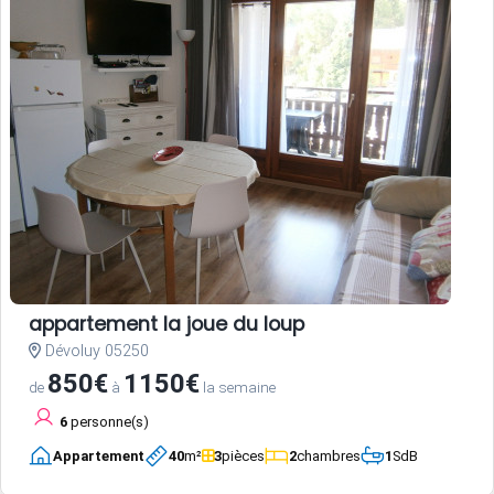
appartement la joue du loup
Dévoluy 05250
850€
1150€
de
à
la semaine
6
personne(s)
Appartement
40
m²
3
pièces
2
chambres
1
SdB