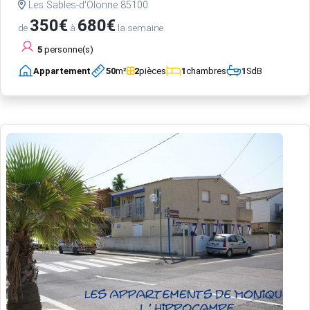
Les Sables-d'Olonne 85100
350€
680€
de
à
la semaine
5
personne(s)
Appartement
50
m²
2
pièces
1
chambres
1
SdB