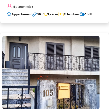
4
personne(s)
Appartement
50
m²
3
pièces
2
chambres
1
SdB