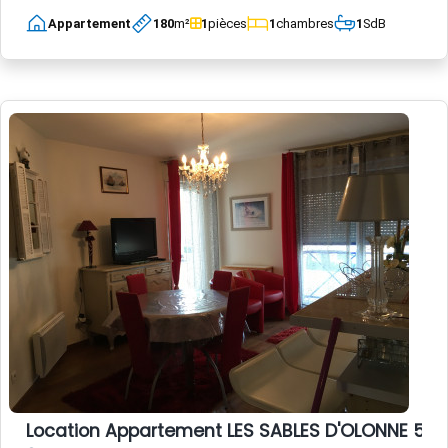
Appartement
180
m²
1
pièces
1
chambres
1
SdB
Location Appartement LES SABLES D'OLONNE 5 p