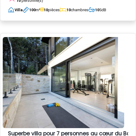
10
personne(s)
Villa
100
m²
10
pièces
10
chambres
10
SdB
Superbe villa pour 7 personnes au cœur du Bass