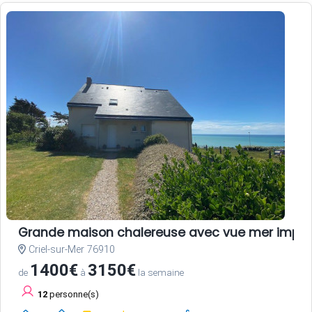
Grande maison chalereuse avec vue mer impre
Criel-sur-Mer 76910
1400€
3150€
de
à
la semaine
12
personne(s)