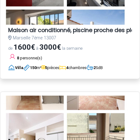
Maison air conditionné, piscine proche des plag
Marseille 7ème 13007
1600€
3000€
de
à
la semaine
8
personne(s)
Villa
150
m²
5
pièces
4
chambres
2
SdB