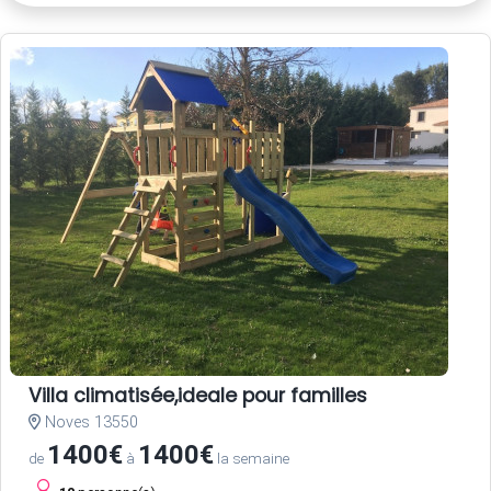
Villa climatisée,ideale pour familles
Noves 13550
1400€
1400€
de
à
la semaine