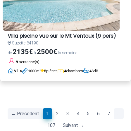
Villa piscine vue sur le Mt Ventoux (9 pers)
Suzette 84190
2135€
2500€
de
à
la semaine
9
personne(s)
Villa
1000
m²
5
pièces
4
chambres
4
SdB
(current)
← Précédent
1
2
3
4
5
6
7
…
107
Suivant →