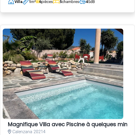
Villa
1
m²
6
pièces
5
chambres
4
SdB
Magnifique Villa avec Piscine à quelques minute
Calenzana 20214