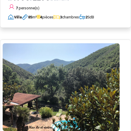
7
personne(s)
Villa
85
m²
4
pièces
3
chambres
2
SdB