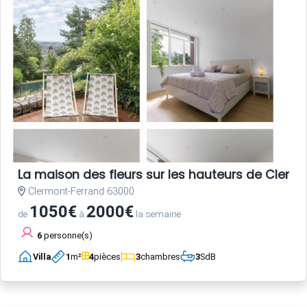
La maison des fleurs sur les hauteurs de Clerm
Clermont-Ferrand 63000
1050€
2000€
de
à
la semaine
6
personne(s)
Villa
1
m²
4
pièces
3
chambres
3
SdB