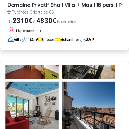
Domaine Privatif 9ha | Villa + Mas | 16 pers. | Pisc
Pyrénées-Orientales 66
2310€
4830€
de
à
la semaine
16
personne(s)
Villa
183
m²
8
pièces
6
chambres
3
SdB