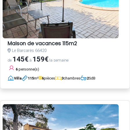
Maison de vacances 115m2
Le Barcarès 66420
145€
159€
de
à
la semaine
6
personne(s)
Villa
115
m²
6
pièces
3
chambres
2
SdB