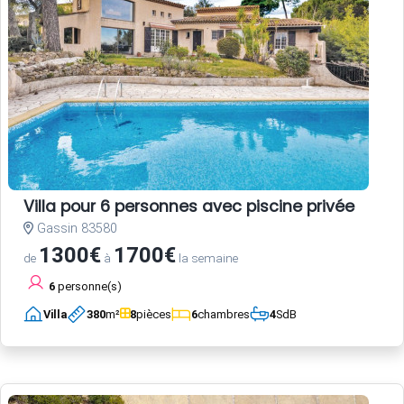
Villa pour 6 personnes avec piscine privée
Gassin 83580
1300€
1700€
de
à
la semaine
6
personne(s)
Villa
380
m²
8
pièces
6
chambres
4
SdB