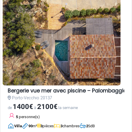
Bergerie vue mer avec piscine – Palombaggia, 
Porto-Vecchio 20137
1400€
2100€
de
à
la semaine
5
personne(s)
Villa
90
m²
3
pièces
3
chambres
2
SdB