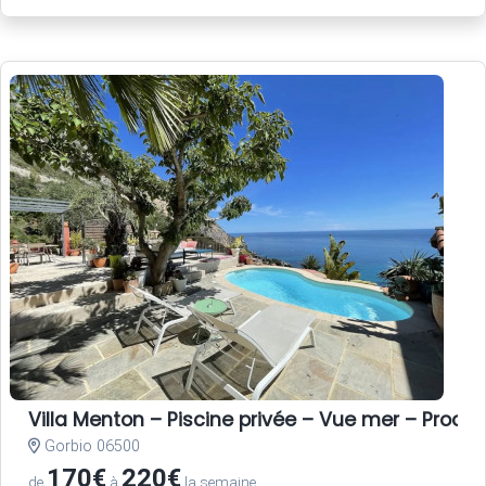
Villa Menton – Piscine privée – Vue mer – Proche
Gorbio 06500
170€
220€
de
à
la semaine