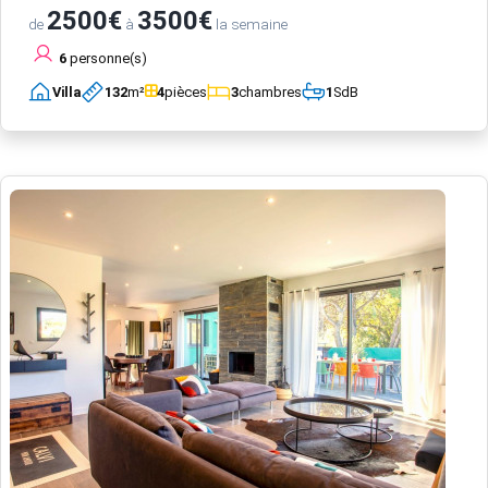
2500€
3500€
de
à
la semaine
6
personne(s)
Villa
132
m²
4
pièces
3
chambres
1
SdB