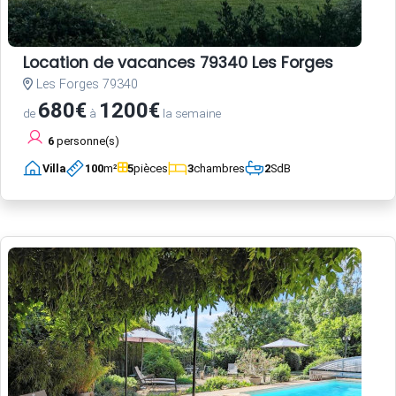
Location de vacances 79340 Les Forges
Les Forges 79340
680€
1200€
de
à
la semaine
6
personne(s)
Villa
100
m²
5
pièces
3
chambres
2
SdB