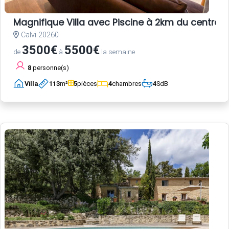
Magnifique Villa avec Piscine à 2km du centre-vi
Calvi 20260
3500€
5500€
de
à
la semaine
8
personne(s)
Villa
113
m²
5
pièces
4
chambres
4
SdB