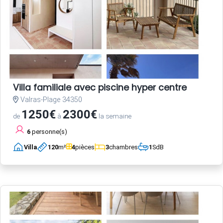
Villa familiale avec piscine hyper centre
Valras-Plage 34350
1250€
2300€
de
à
la semaine
6
personne(s)
Villa
120
m²
4
pièces
3
chambres
1
SdB