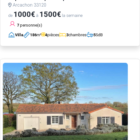
Arcachon 33120
1000€
1500€
de
à
la semaine
7
personne(s)
Villa
186
m²
4
pièces
3
chambres
5
SdB