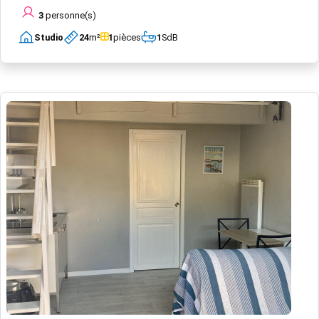
3
personne(s)
Studio
24
m²
1
pièces
1
SdB