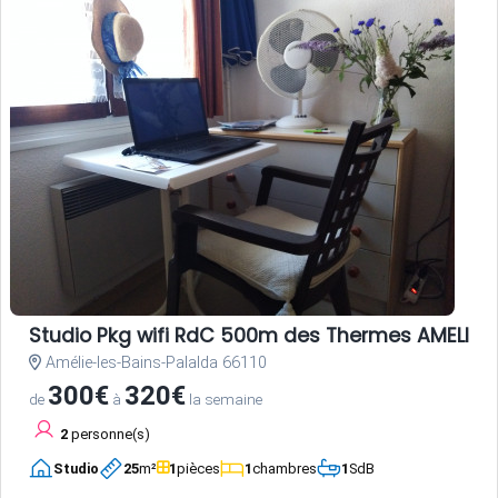
Studio Pkg wifi RdC 500m des Thermes AMELIE L
Amélie-les-Bains-Palalda 66110
300€
320€
de
à
la semaine
2
personne(s)
Studio
25
m²
1
pièces
1
chambres
1
SdB