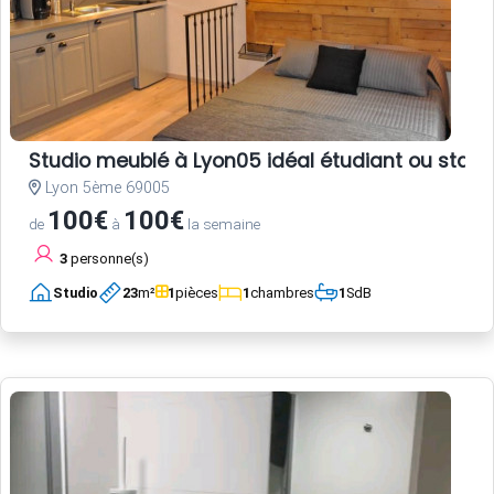
Studio meublé à Lyon05 idéal étudiant ou stagi
Lyon 5ème 69005
100€
100€
de
à
la semaine
3
personne(s)
Studio
23
m²
1
pièces
1
chambres
1
SdB