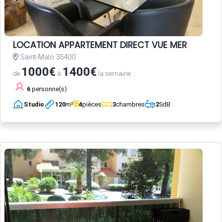
LOCATION APPARTEMENT DIRECT VUE MER
Saint-Malo 35400
1000€
1400€
de
à
la semaine
6
personne(s)
Studio
120
m²
4
pièces
3
chambres
2
SdB