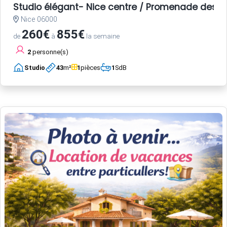
Studio élégant- Nice centre / Promenade des A
Nice 06000
260€
855€
de
à
la semaine
2
personne(s)
Studio
43
m²
1
pièces
1
SdB