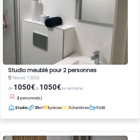
Studio meublé pour 2 personnes
Noves 13550
1050€
1050€
de
à
la semaine
2
personne(s)
Studio
35
m²
1
pièces
1
chambres
1
SdB