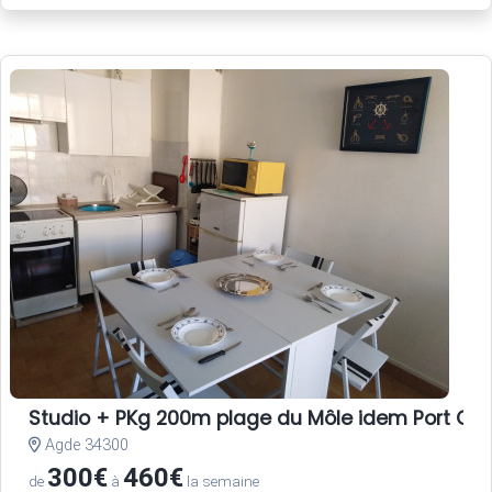
Studio + PKg 200m plage du Môle idem Port CA
Agde 34300
300€
460€
de
à
la semaine