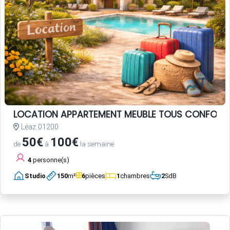
LOCATION APPARTEMENT MEUBLE TOUS CONFORT
Léaz 01200
50€
100€
de
à
la semaine
4
personne(s)
Studio
150
m²
6
pièces
1
chambres
2
SdB