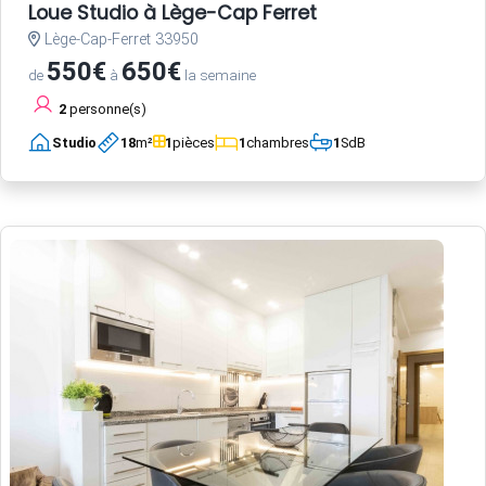
Loue Studio à Lège-Cap Ferret
Lège-Cap-Ferret 33950
550€
650€
de
à
la semaine
2
personne(s)
Studio
18
m²
1
pièces
1
chambres
1
SdB