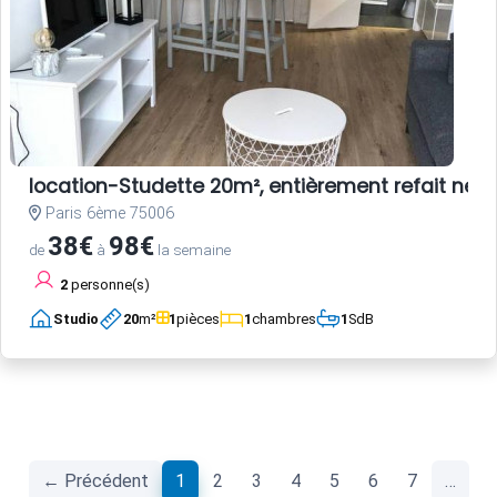
location-Studette 20m², entièrement refait neuf
Paris 6ème 75006
38€
98€
de
à
la semaine
2
personne(s)
Studio
20
m²
1
pièces
1
chambres
1
SdB
(current)
← Précédent
1
2
3
4
5
6
7
…