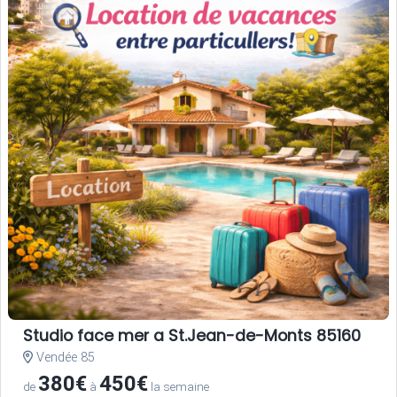
Studio face mer a St.Jean-de-Monts 85160
Vendée 85
380€
450€
de
à
la semaine