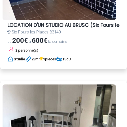
LOCATION D'UN STUDIO AU BRUSC (Six Fours les 
Six-Fours-les-Plages 83140
200€
600€
de
à
la semaine
2
personne(s)
Studio
23
m²
1
pièces
1
SdB