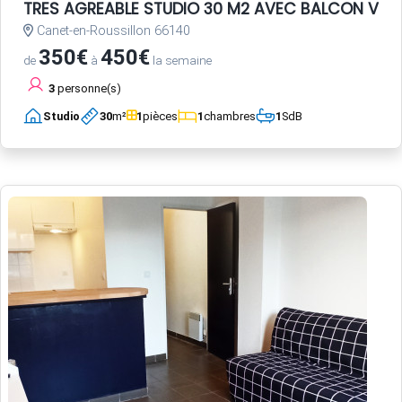
TRES AGREABLE STUDIO 30 M2 AVEC BALCON VUE 
Canet-en-Roussillon 66140
350€
450€
de
à
la semaine
3
personne(s)
Studio
30
m²
1
pièces
1
chambres
1
SdB