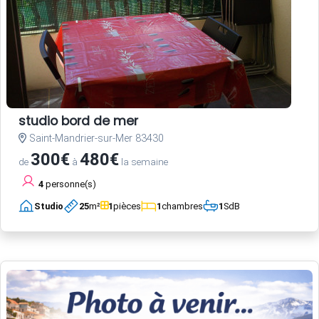
studio bord de mer
Saint-Mandrier-sur-Mer 83430
300€
480€
de
à
la semaine
4
personne(s)
Studio
25
m²
1
pièces
1
chambres
1
SdB