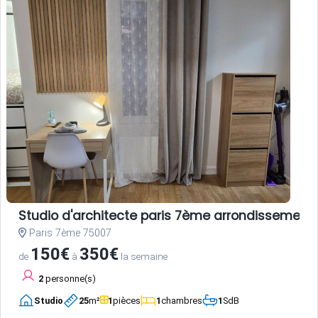
Studio d'architecte paris 7ème arrondissement
Paris 7ème 75007
150€
350€
de
à
la semaine
2
personne(s)
Studio
25
m²
1
pièces
1
chambres
1
SdB