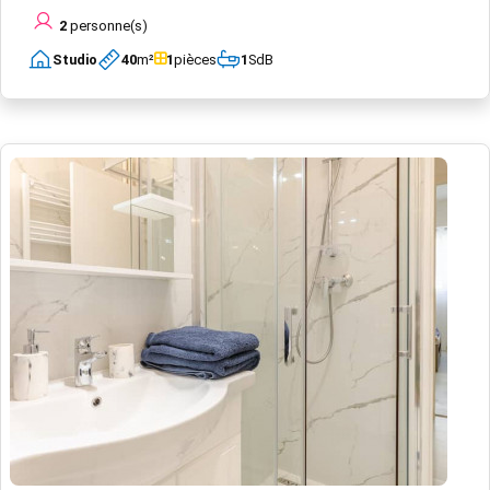
2
personne(s)
Studio
40
m²
1
pièces
1
SdB