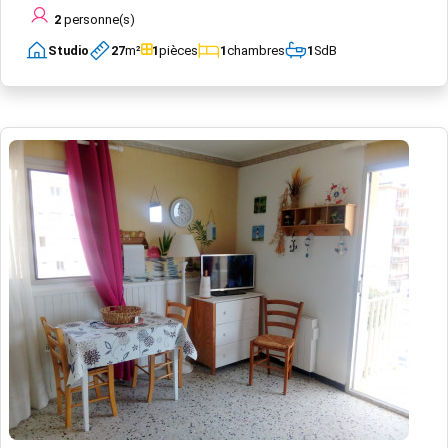
2
personne(s)
Studio
27
m²
1
pièces
1
chambres
1
SdB