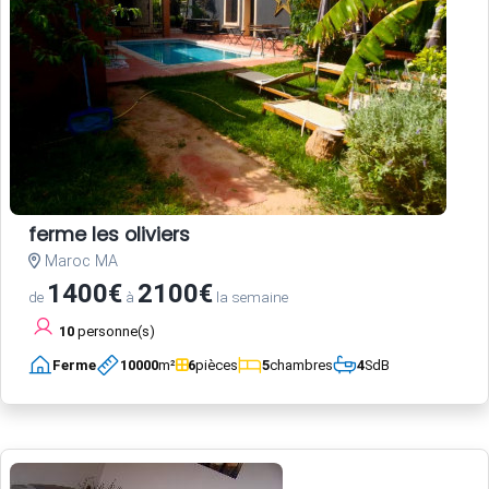
ferme les oliviers
Maroc MA
1400€
2100€
de
à
la semaine
10
personne(s)
Ferme
10000
m²
6
pièces
5
chambres
4
SdB