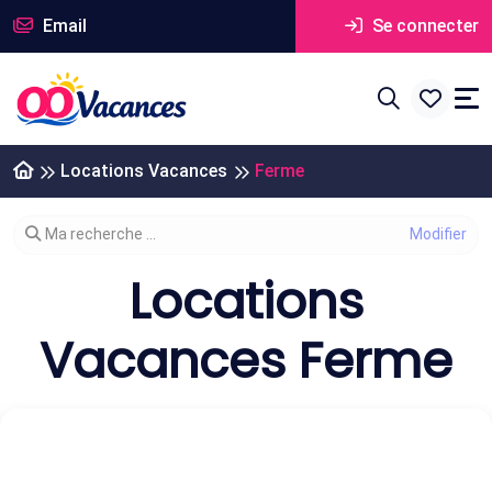
Email
Se connecter
Locations Vacances
Ferme
Modifier votre recherche
Ma recherche ...
Locations
Vacances Ferme