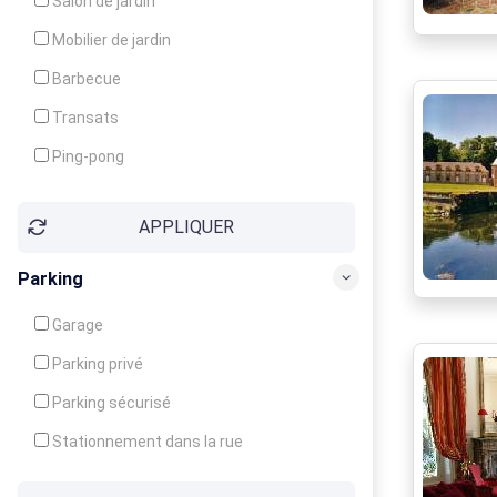
Salon de jardin
Local à ski
Mobilier de jardin
Climatisation
Barbecue
Ventilateur
Transats
Ping-pong
Baby-foot
APPLIQUER
Jeux d'enfants
Parking
Garage
Parking privé
Parking sécurisé
Stationnement dans la rue