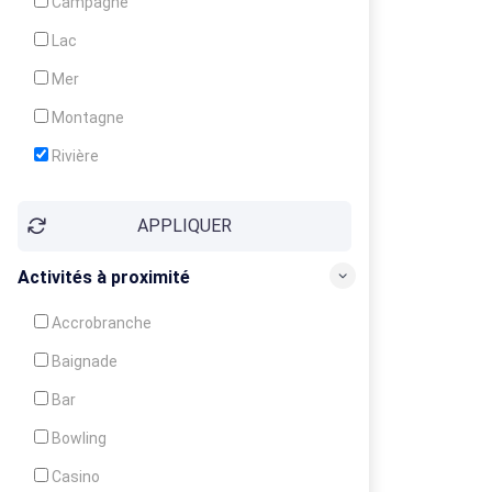
Campagne
Animation
Lac
Mer
Montagne
Rivière
Village
APPLIQUER
Ville
Activités à proximité
Accrobranche
Baignade
Bar
Bowling
Casino