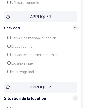
Véhicule conseillé
APPLIQUER
Services
Service de ménage quotidien
Draps fournis
Serviettes de toilette fournies
Location linge
Nettoyage inclus
Nettoyage en supplément
APPLIQUER
Garde d'enfants
Crèche
Situation de la location
Club enfants