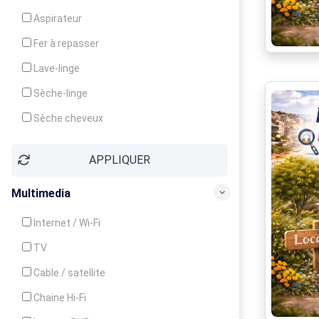
Cuisinière
Aspirateur
Four
Fer à repasser
Grille-pain
Lave-linge
Lave-vaisselle
Sèche-linge
Micro-ondes
Sèche cheveux
APPLIQUER
Multimedia
Internet / Wi-Fi
TV
Cable / satellite
Chaine Hi-Fi