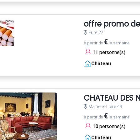
offre promo d
Eure 27
€
à partir de
la semaine
11
personne(s)
Château
CHATEAU DES 
Maine-et-Loire 49
€
à partir de
la semaine
10
personne(s)
Château