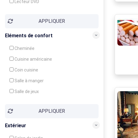
Lecteur DVD
Téléphone
APPLIQUER
Fax
Eléments de confort
Cheminée
Cuisine américaine
Coin cuisine
Salle à manger
Salle de jeux
Cour
APPLIQUER
Jardin
Balcon / Terrasse
Extérieur
Véranda