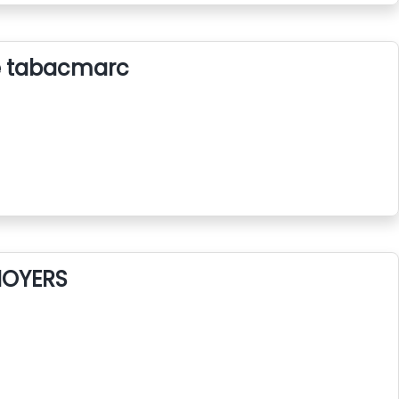
e tabacmarc
NOYERS