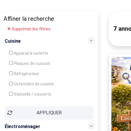
Affiner la recherche
7
anno
Supprimer les filtres
Cuisine
Appareil à raclette
Plaques de cuisson
Réfrigérateur
Ustensiles de cuisine
Vaisselle / couverts
Bouilloire
APPLIQUER
Cafetière
Congélateur
Électroménager