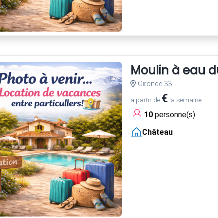
Moulin à eau d
Gironde 33
€
à partir de
la semaine
10
personne(s)
Château