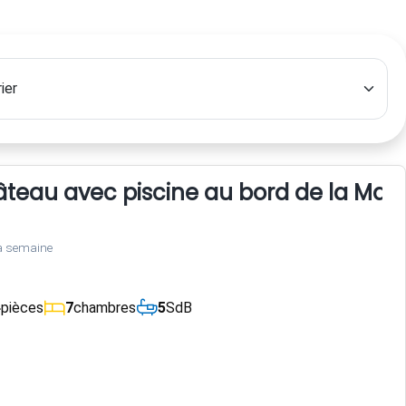
teau avec piscine au bord de la May
a semaine
4
pièces
7
chambres
5
SdB