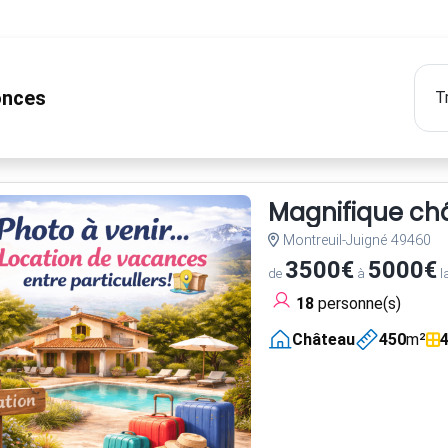
nces
Magnifique châ
Montreuil-Juigné 49460
3500€
5000€
de
à
l
18
personne(s)
Château
450
m²