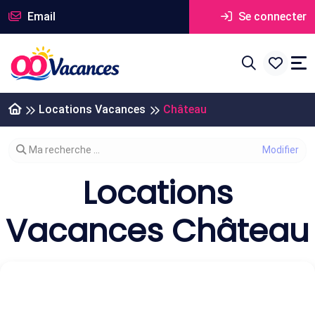
Email
Se connecter
Locations Vacances
Château
Modifier votre recherche
Ma recherche ...
Locations
Vacances Château