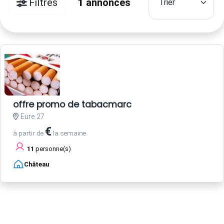
Filtres
1
annonces
offre promo de tabacmarc
Eure 27
€
à partir de
la semaine
11
personne(s)
Château