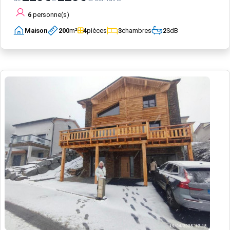
6
personne(s)
Maison
200
m²
4
pièces
3
chambres
2
SdB