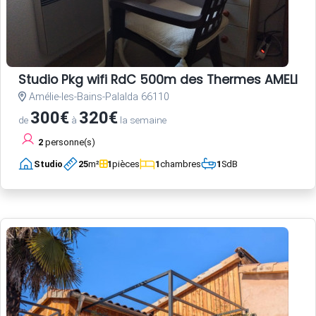
Studio Pkg wifi RdC 500m des Thermes AMELIE L
Amélie-les-Bains-Palalda 66110
300€
320€
de
à
la semaine
2
personne(s)
Studio
25
m²
1
pièces
1
chambres
1
SdB