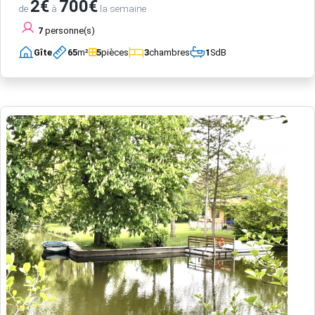
2€
700€
de
à
la semaine
7
personne(s)
Gîte
65
m²
5
pièces
3
chambres
1
SdB