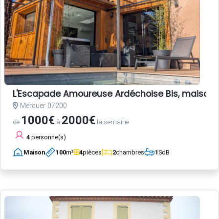
L'Escapade Amoureuse Ardéchoise Bis, maison d
Mercuer 07200
1000€
2000€
de
à
la semaine
4
personne(s)
Maison
100
m²
4
pièces
2
chambres
1
SdB