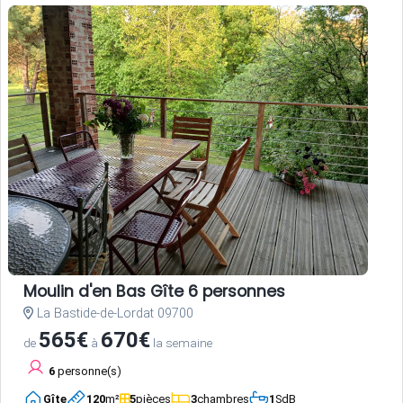
Moulin d'en Bas Gîte 6 personnes
La Bastide-de-Lordat 09700
565€
670€
de
à
la semaine
6
personne(s)
Gîte
120
m²
5
pièces
3
chambres
1
SdB