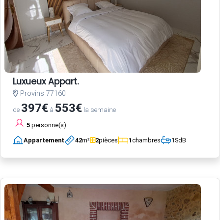
Luxueux Appart.
Provins 77160
397€
553€
de
à
la semaine
5
personne(s)
Appartement
42
m²
2
pièces
1
chambres
1
SdB