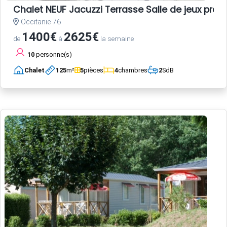
Chalet NEUF Jacuzzi Terrasse Salle de jeux pro
Occitanie 76
1400€
2625€
de
à
la semaine
10
personne(s)
Chalet
125
m²
5
pièces
4
chambres
2
SdB