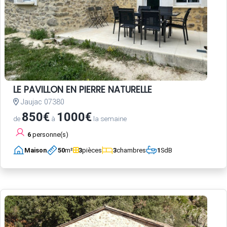
LE PAVILLON EN PIERRE NATURELLE
Jaujac 07380
850€
1000€
de
à
la semaine
6
personne(s)
Maison
50
m²
3
pièces
3
chambres
1
SdB