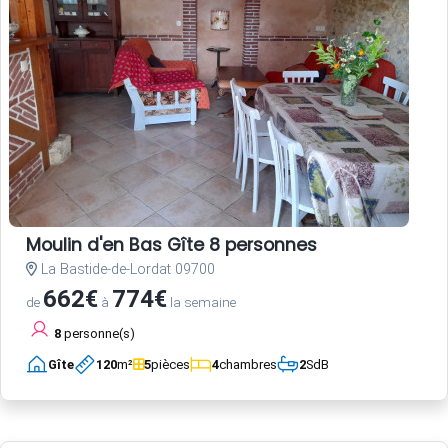
Moulin d'en Bas Gîte 8 personnes
La Bastide-de-Lordat 09700
662€
774€
de
à
la semaine
8
personne(s)
Gîte
120
m²
5
pièces
4
chambres
2
SdB