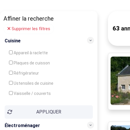
Affiner la recherche
63
ann
Supprimer les filtres
Cuisine
Appareil à raclette
Plaques de cuisson
Réfrigérateur
Ustensiles de cuisine
Vaisselle / couverts
Bouilloire
APPLIQUER
Cafetière
Congélateur
Électroménager