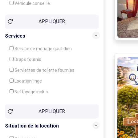
Véhicule conseillé
APPLIQUER
Services
Service de ménage quotidien
Draps fournis
Serviettes de toilette fournies
Location linge
Nettoyage inclus
Nettoyage en supplément
APPLIQUER
Garde d'enfants
Crèche
Situation de la location
Club enfants