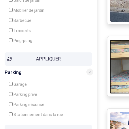
Salon de jardin
Local à ski
Mobilier de jardin
Climatisation
Barbecue
Ventilateur
Transats
Ping-pong
Baby-foot
APPLIQUER
Jeux d'enfants
Parking
Garage
Parking privé
Parking sécurisé
Stationnement dans la rue