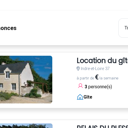
onces
Location du gît
Indre-et-Loire 37
€
à partir de
la semaine
3
personne(s)
Gîte