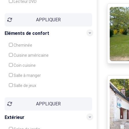
Lecteur DVD
Téléphone
APPLIQUER
Fax
Eléments de confort
Cheminée
Cuisine américaine
Coin cuisine
Salle à manger
Salle de jeux
Cour
APPLIQUER
Jardin
Balcon / Terrasse
Extérieur
Véranda