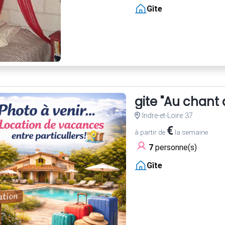
Gîte
gite "Au chant
Indre-et-Loire 37
€
à partir de
la semaine
7
personne(s)
Gîte