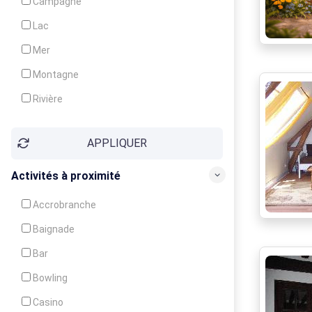
Campagne
Animation
Lac
Mer
Montagne
Rivière
Village
APPLIQUER
Ville
Activités à proximité
Accrobranche
Baignade
Bar
Bowling
Casino