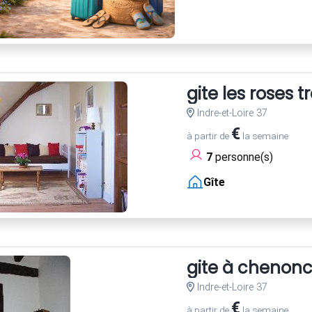
gite les roses 
Indre-et-Loire 37
€
à partir de
la semaine
7
personne(s)
Gîte
gite à chenon
Indre-et-Loire 37
€
à partir de
la semaine