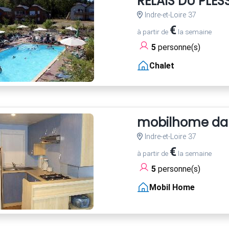
RELAIS DU PLES
Indre-et-Loire 37
€
à partir de
la semaine
5
personne(s)
Chalet
mobilhome dans
Indre-et-Loire 37
€
à partir de
la semaine
5
personne(s)
Mobil Home