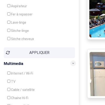
Cuisinière
Aspirateur
Four
Fer à repasser
Grille-pain
Lave-linge
Lave-vaisselle
Sèche-linge
Micro-ondes
Sèche cheveux
APPLIQUER
Multimedia
Internet / Wi-Fi
TV
Cable / satellite
Chaine Hi-Fi