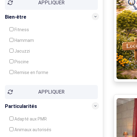
APPLIQUER
Bien-être
Fitness
Hammam
Jacuzzi
Piscine
Remise en forme
Sauna
APPLIQUER
Soins du corps
Particularités
Adapté aux PMR
Animaux autorisés