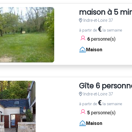
maison à 5 mi
Indre-et-Loire 37
€
à partir de
la semaine
6
personne(s)
Maison
Gîte 6 personn
Indre-et-Loire 37
€
à partir de
la semaine
5
personne(s)
Maison