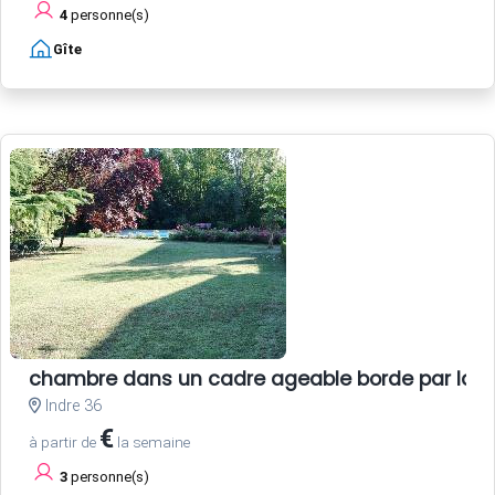
4
personne(s)
Gîte
chambre dans un cadre ageable borde par la ri
Indre 36
€
à partir de
la semaine
3
personne(s)