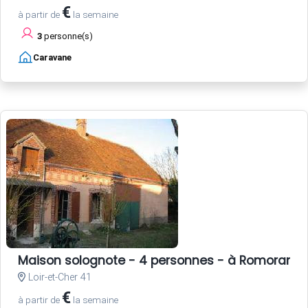
€
à partir de
la semaine
3
personne(s)
Caravane
Maison solognote - 4 personnes - à Romorant
Loir-et-Cher 41
€
à partir de
la semaine