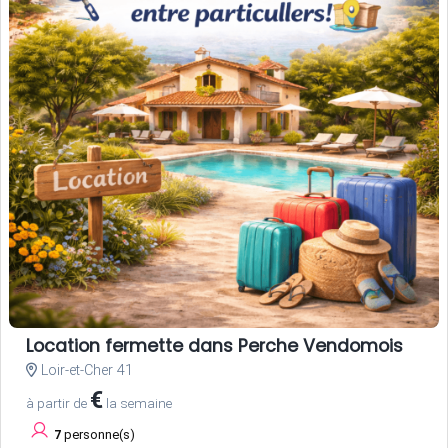
Location fermette dans Perche Vendomois
Loir-et-Cher 41
€
à partir de
la semaine
7
personne(s)