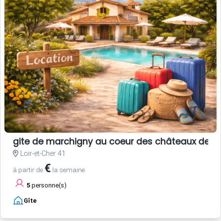
gite de marchigny au coeur des châteaux de la 
Loir-et-Cher 41
€
à partir de
la semaine
5
personne(s)
Gîte