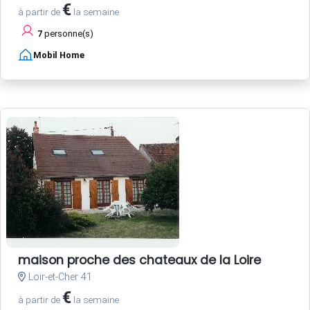
€
à partir de
la semaine
7
personne(s)
Mobil Home
maison proche des chateaux de la Loire
Loir-et-Cher 41
€
à partir de
la semaine