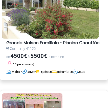
Grande Maison Familiale ~ Piscine Chauffée
Cormeray 41120
4500€
5500€
de
à
la semaine
15
personne(s)
Maison
382
m²
15
pièces
8
chambres
3
SdB