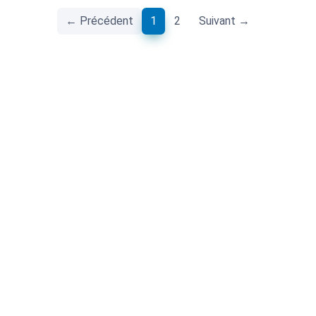
(current)
← Précédent
1
2
Suivant →