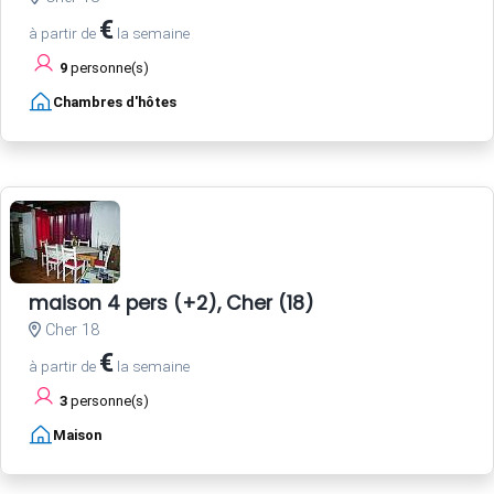
€
à partir de
la semaine
9
personne(s)
Chambres d'hôtes
maison 4 pers (+2), Cher (18)
Cher 18
€
à partir de
la semaine
3
personne(s)
Maison