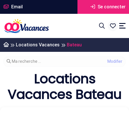
Email
Se connecter
Locations Vacances
Bateau
Modifier votre recherche
Ma recherche ...
Locations
Vacances Bateau