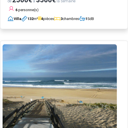
de
à
la semaine
6
personne(s)
Villa
132
m²
4
pièces
3
chambres
1
SdB