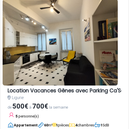
Location Vacances Gênes avec Parking Ca'Saett
Ligurie
500€
700€
de
à
la semaine
5
personne(s)
Appartement
60
m²
1
pièces
4
chambres
1
SdB