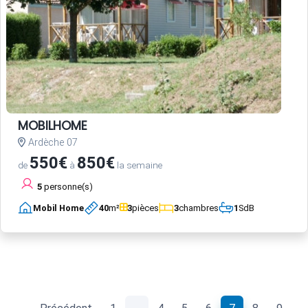
MOBILHOME
Ardèche 07
550€
850€
de
à
la semaine
5
personne(s)
Mobil Home
40
m²
3
pièces
3
chambres
1
SdB
(current)