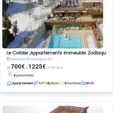
Le Corbier ,Appartements Immeuble. Zodiaque
Auvergne-Rhône-Alpes 84
700€
1225€
de
à
la semaine
8
personne(s)
Appartement
1
m²
4
pièces
3
chambres
2
SdB