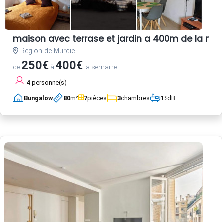
maison avec terrase et jardin a 400m de la me
Region de Murcie
250€
400€
de
à
la semaine
4
personne(s)
Bungalow
80
m²
7
pièces
3
chambres
1
SdB