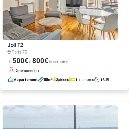
Joli T2
Paris 75
500€
800€
de
à
la semaine
2
personne(s)
Appartement
55
m²
2
pièces
1
chambres
1
SdB