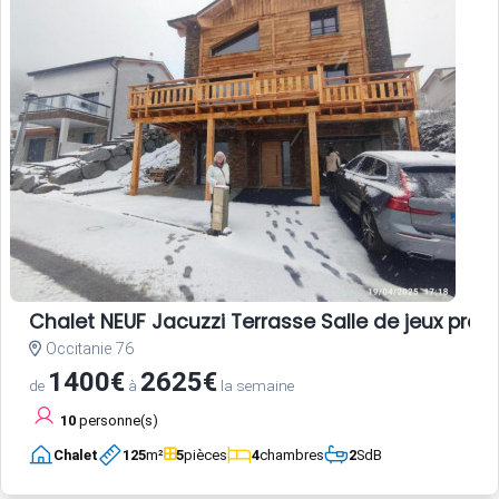
Chalet NEUF Jacuzzi Terrasse Salle de jeux pro
Occitanie 76
1400€
2625€
de
à
la semaine
10
personne(s)
Chalet
125
m²
5
pièces
4
chambres
2
SdB