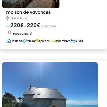
maison de vavances
Orville 45390
220€
220€
de
à
la semaine
6
personne(s)
Maison
200
m²
4
pièces
3
chambres
2
SdB