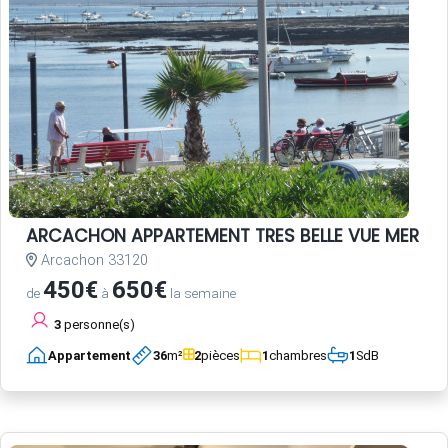
ARCACHON APPARTEMENT TRES BELLE VUE MER B
Arcachon 33120
450€
650€
de
à
la semaine
3
personne(s)
Appartement
36
m²
2
pièces
1
chambres
1
SdB