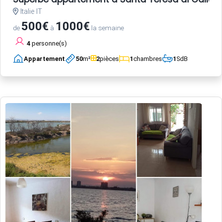
Italie IT
500€
1000€
de
à
la semaine
4
personne(s)
Appartement
50
m²
2
pièces
1
chambres
1
SdB