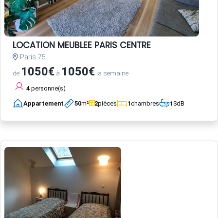
LOCATION MEUBLEE PARIS CENTRE
Paris 75
1050€
1050€
de
à
la semaine
4
personne(s)
Appartement
50
m²
2
pièces
1
chambres
1
SdB