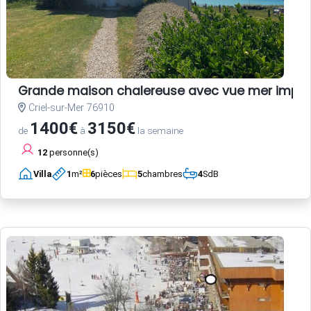
Grande maison chalereuse avec vue mer impre
Criel-sur-Mer 76910
1400€
3150€
de
à
la semaine
12
personne(s)
Villa
1
m²
6
pièces
5
chambres
4
SdB