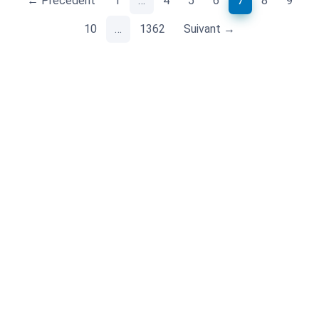
← Précédent
1
…
4
5
6
7
8
9
10
…
1362
Suivant →