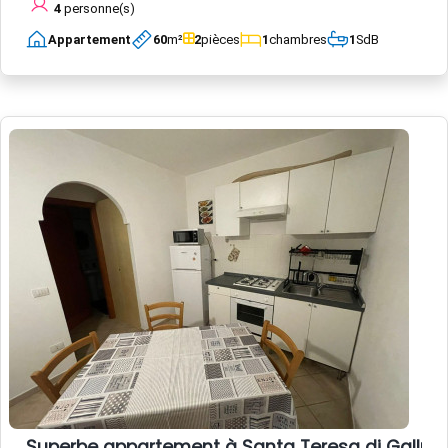
4
personne(s)
Appartement
60
m²
2
pièces
1
chambres
1
SdB
Superbe appartement à Santa Teresa di Gallura