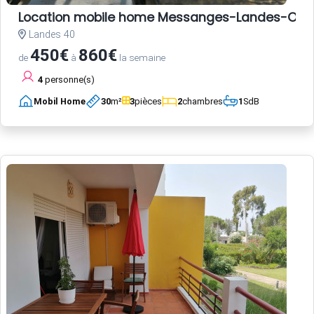
Location mobile home Messanges-Landes-Oc
Landes 40
450€
860€
de
à
la semaine
4
personne(s)
Mobil Home
30
m²
3
pièces
2
chambres
1
SdB