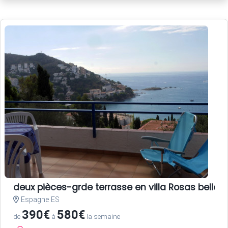
deux pièces-grde terrasse en villa Rosas belle 
Espagne ES
390€
580€
de
à
la semaine