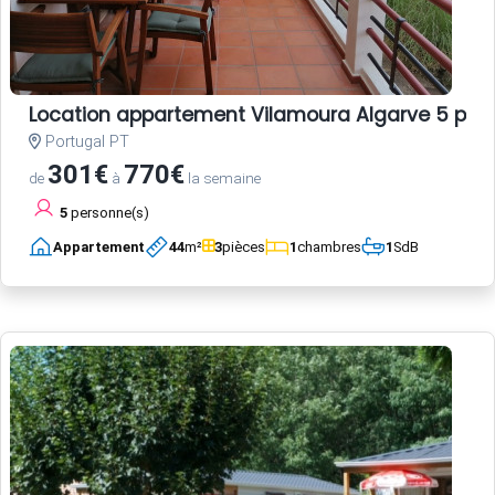
Location appartement Vilamoura Algarve 5 per
Portugal PT
301€
770€
de
à
la semaine
5
personne(s)
Appartement
44
m²
3
pièces
1
chambres
1
SdB