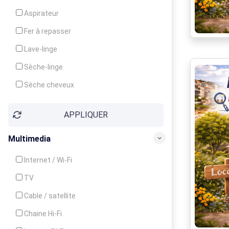
Cuisinière
Aspirateur
Four
Fer à repasser
Grille-pain
Lave-linge
Lave-vaisselle
Sèche-linge
Micro-ondes
Sèche cheveux
APPLIQUER
Multimedia
Internet / Wi-Fi
TV
Cable / satellite
Chaine Hi-Fi