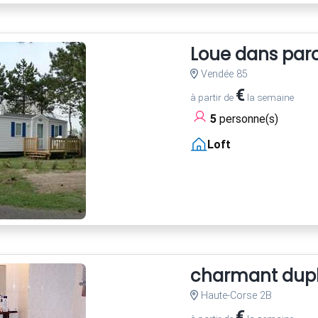
Loue dans par
Vendée 85
€
à partir de
la semaine
5
personne(s)
Loft
charmant duple
Haute-Corse 2B
€