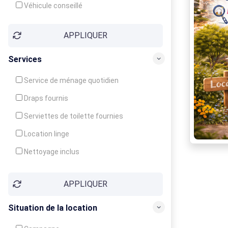
Véhicule conseillé
APPLIQUER
Services
Service de ménage quotidien
Draps fournis
Serviettes de toilette fournies
Location linge
Nettoyage inclus
Nettoyage en supplément
APPLIQUER
Garde d'enfants
Crèche
Situation de la location
Club enfants