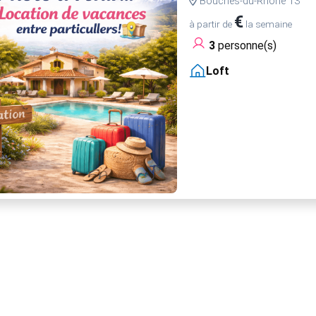
Bouches-du-Rhône 13
€
à partir de
la semaine
3
personne(s)
Loft