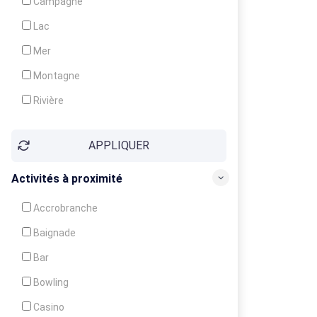
Campagne
Animation
Lac
Mer
Montagne
Rivière
Village
APPLIQUER
Ville
Activités à proximité
Accrobranche
Baignade
Bar
Bowling
Casino