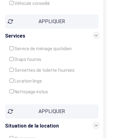
Véhicule conseillé
APPLIQUER
Services
Service de ménage quotidien
Draps fournis
Serviettes de toilette fournies
Location linge
Nettoyage inclus
Nettoyage en supplément
APPLIQUER
Garde d'enfants
Crèche
Situation de la location
Club enfants