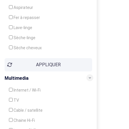
Cuisinière
Aspirateur
Four
Fer à repasser
Grille-pain
Lave-linge
Lave-vaisselle
Sèche-linge
Micro-ondes
Sèche cheveux
APPLIQUER
Multimedia
Internet / Wi-Fi
TV
Cable / satellite
Chaine Hi-Fi