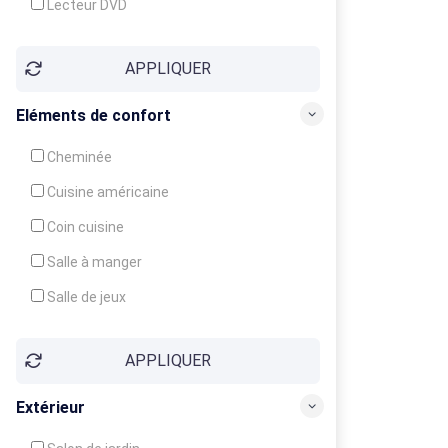
Lecteur DVD
Téléphone
APPLIQUER
Fax
Eléments de confort
Cheminée
Cuisine américaine
Coin cuisine
Salle à manger
Salle de jeux
Cour
APPLIQUER
Jardin
Balcon / Terrasse
Extérieur
Véranda