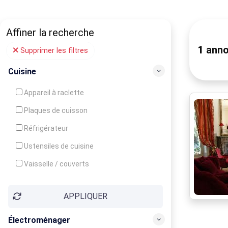
Affiner la recherche
1
anno
Supprimer les filtres
Cuisine
Appareil à raclette
Plaques de cuisson
Réfrigérateur
Ustensiles de cuisine
Vaisselle / couverts
Bouilloire
APPLIQUER
Cafetière
Congélateur
Électroménager