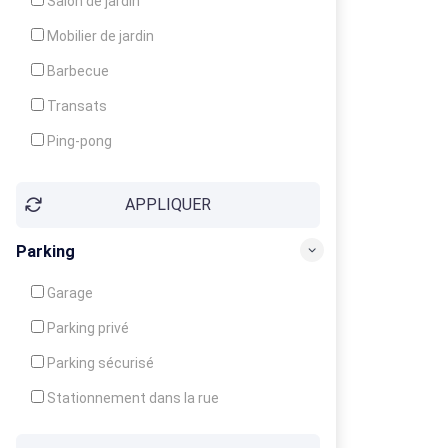
Salon de jardin
Local à ski
Mobilier de jardin
Climatisation
Barbecue
Ventilateur
Transats
Ping-pong
Baby-foot
APPLIQUER
Jeux d'enfants
Parking
Garage
Parking privé
Parking sécurisé
Stationnement dans la rue