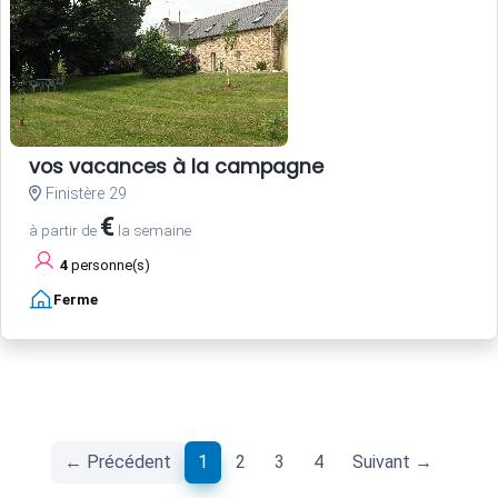
vos vacances à la campagne
Finistère 29
€
à partir de
la semaine
4
personne(s)
Ferme
(current)
← Précédent
1
2
3
4
Suivant →