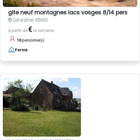
gite neuf montagnes lacs vosges 8/14 pers
Gérardmer 88400
€
à partir de
la semaine
10
personne(s)
Ferme