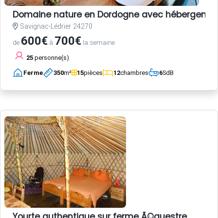
Domaine nature en Dordogne avec hébergements,
Savignac-Lédrier 24270
600€
700€
de
à
la semaine
25
personne(s)
Ferme
350
m²
15
pièces
12
chambres
6
SdB
Yourte authentique sur ferme Ã©questre