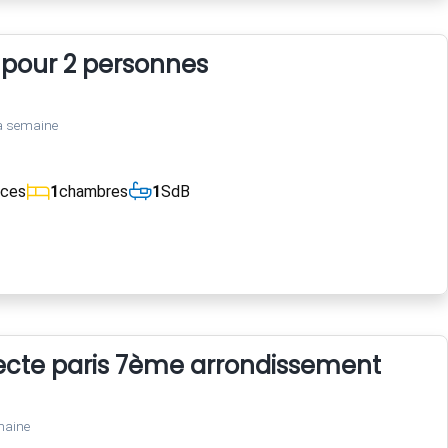
 pour 2 personnes
a semaine
èces
1
chambres
1
SdB
tecte paris 7ème arrondissement
maine