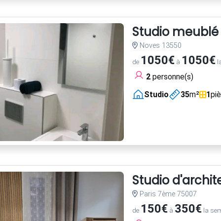
Studio meublé
Noves 13550
1050€
1050€
de
à
l
2
personne(s)
Studio
35
m²
1
pi
Studio d'archi
Paris 7ème 75007
150€
350€
de
à
la se