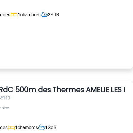
ièces
1
chambres
2
SdB
i RdC 500m des Thermes AMELIE LES BA
 66110
maine
èces
1
chambres
1
SdB