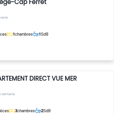
Lège-Cap Ferret
maine
èces
1
chambres
1
SdB
RTEMENT DIRECT VUE MER
a semaine
ièces
3
chambres
2
SdB