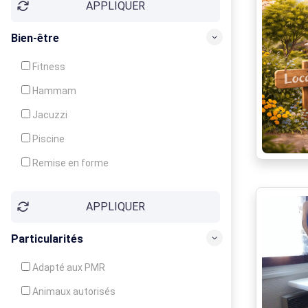
APPLIQUER
Bien-être
Fitness
Hammam
Jacuzzi
Piscine
Remise en forme
Sauna
APPLIQUER
Soins du corps
Particularités
Adapté aux PMR
Animaux autorisés