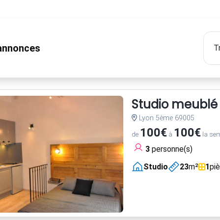
nnonces
Studio meublé 
Lyon 5ème 69005
100€
100€
de
à
la se
3
personne(s)
Studio
23
m²
1
pi