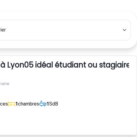
à Lyon05 idéal étudiant ou stagiaire
maine
èces
1
chambres
1
SdB