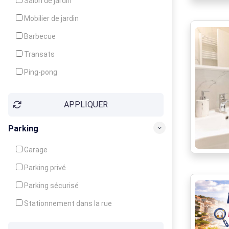
Salon de jardin
Local à ski
Mobilier de jardin
Climatisation
Barbecue
Ventilateur
Transats
Ping-pong
Baby-foot
APPLIQUER
Jeux d'enfants
Parking
Garage
Parking privé
Parking sécurisé
Stationnement dans la rue