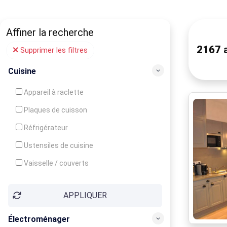
Affiner la recherche
2167
a
Supprimer les filtres
Cuisine
Appareil à raclette
Plaques de cuisson
Réfrigérateur
Ustensiles de cuisine
Vaisselle / couverts
Bouilloire
APPLIQUER
Cafetière
Congélateur
Électroménager