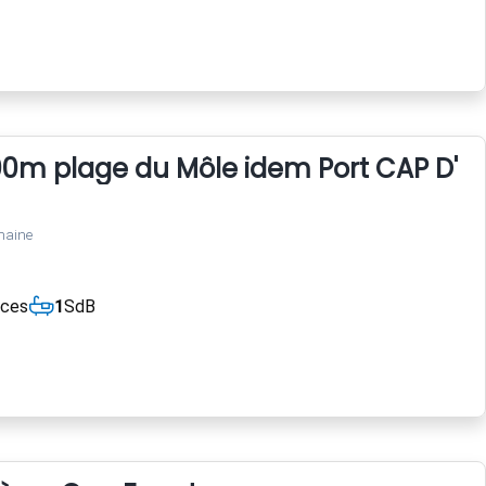
00m plage du Môle idem Port CAP D'A
maine
èces
1
SdB