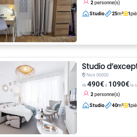
2
personne(s)
Studio
25
m²
1
pi
Studio d’excep
Nice 06000
490€
1090€
de
à
la 
2
personne(s)
Studio
40
m²
1
pi