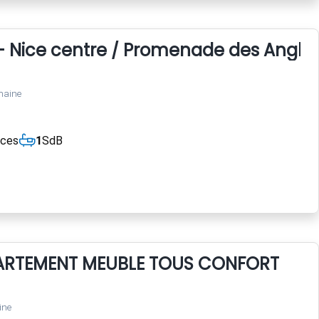
- Nice centre / Promenade des Anglai
maine
èces
1
SdB
ARTEMENT MEUBLE TOUS CONFORT
ine