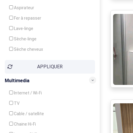
Cuisinière
Aspirateur
Four
Fer à repasser
Grille-pain
Lave-linge
Lave-vaisselle
Sèche-linge
Micro-ondes
Sèche cheveux
APPLIQUER
Multimedia
Internet / Wi-Fi
TV
Cable / satellite
Chaine Hi-Fi