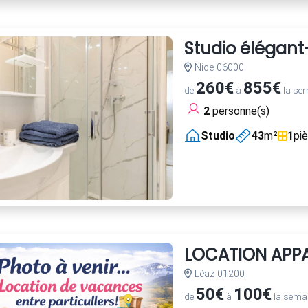
Studio élégant
Nice 06000
260€
855€
de
à
la se
2
personne(s)
Studio
43
m²
1
pi
LOCATION APP
Léaz 01200
50€
100€
de
à
la sema