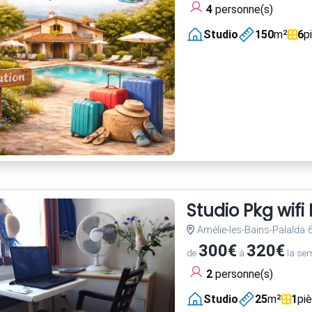
4
personne(s)
Studio
150
m²
6
p
Studio Pkg wif
Amélie-les-Bains-Palalda
300€
320€
de
à
la se
2
personne(s)
Studio
25
m²
1
pi