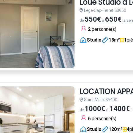
Loue Studio à 
Lège-Cap-Ferret 33950
550€
650€
de
à
la se
2
personne(s)
Studio
18
m²
1
pi
LOCATION APPA
Saint-Malo 35400
1000€
1400€
de
à
l
6
personne(s)
Studio
120
m²
4
p