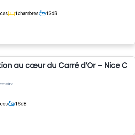
èces
1
chambres
1
SdB
tion au cœur du Carré d’Or – Nice Cen
semaine
èces
1
SdB