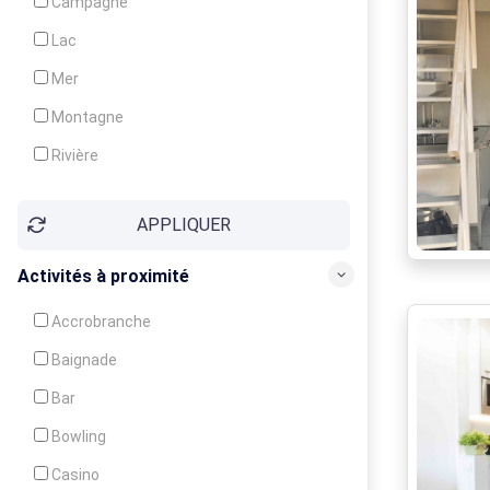
Campagne
Animation
Lac
Mer
Montagne
Rivière
Village
APPLIQUER
Ville
Activités à proximité
Accrobranche
Baignade
Bar
Bowling
Casino