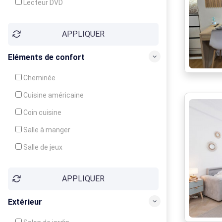
Lecteur DVD
Téléphone
APPLIQUER
Fax
Eléments de confort
Cheminée
Cuisine américaine
Coin cuisine
Salle à manger
Salle de jeux
Cour
APPLIQUER
Jardin
Balcon / Terrasse
Extérieur
Véranda