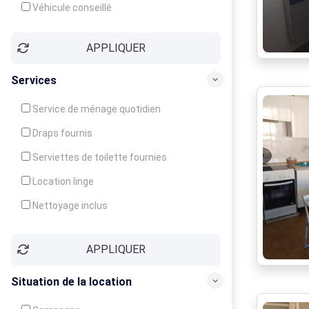
Véhicule conseillé
APPLIQUER
Services
Service de ménage quotidien
Draps fournis
Serviettes de toilette fournies
Location linge
Nettoyage inclus
Nettoyage en supplément
APPLIQUER
Garde d'enfants
Crèche
Situation de la location
Club enfants