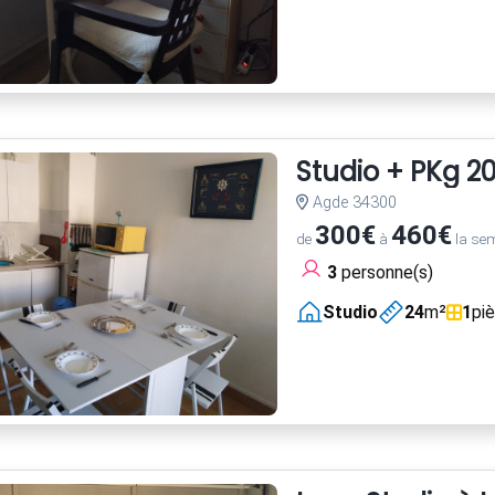
Studio + PKg 2
Agde 34300
300€
460€
de
à
la se
3
personne(s)
Studio
24
m²
1
pi