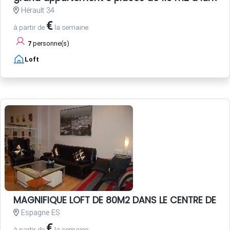
Hérault 34
€
à partir de
la semaine
7
personne(s)
Loft
MAGNIFIQUE LOFT DE 80M2 DANS LE CENTRE DE SEV
Espagne ES
€
à partir de
la semaine