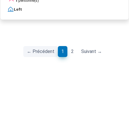
1
personne(s)
Loft
(current)
← Précédent
1
2
Suivant →