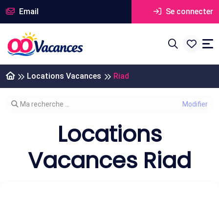
Email
Se connecter
Locations Vacances
Riad
Modifier votre recherche
Ma recherche ...
Locations
Vacances Riad