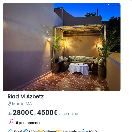
Riad M Azbetz
Maroc MA
2800€
4500€
de
à
la semaine
8
personne(s)
Riad
180
m²
9
pièces
4
chambres
4
SdB