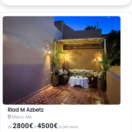
Riad M Azbetz
Maroc MA
2800€
4500€
de
à
la semaine