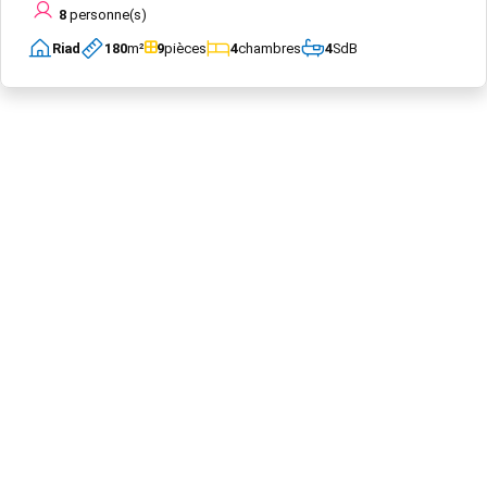
8
personne(s)
Riad
180
m²
9
pièces
4
chambres
4
SdB