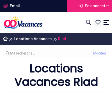
Email
Se connecter
Locations Vacances
Riad
Modifier votre recherche
Ma recherche ...
Locations
Vacances Riad