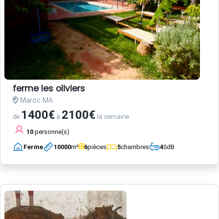
ferme les oliviers
Maroc MA
1400€
2100€
de
à
la semaine
10
personne(s)
Ferme
10000
m²
6
pièces
5
chambres
4
SdB