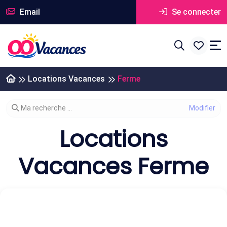
Email
Se connecter
Locations Vacances
Ferme
Modifier votre recherche
Ma recherche ...
Locations
Vacances Ferme