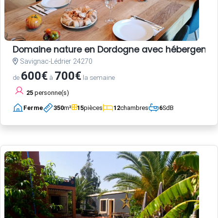
Domaine nature en Dordogne avec hébergements,
Savignac-Lédrier 24270
600€
700€
de
à
la semaine
25
personne(s)
Ferme
350
m²
15
pièces
12
chambres
6
SdB