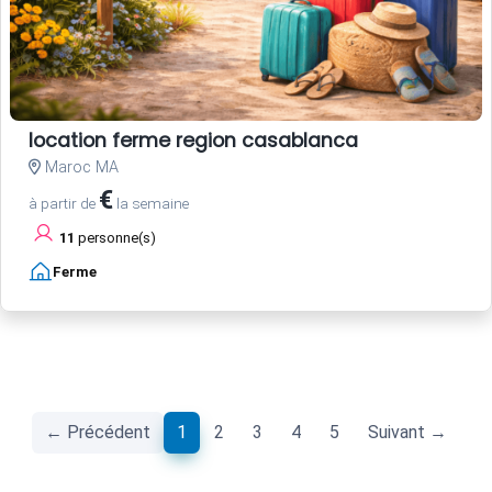
location ferme region casablanca
Maroc MA
€
à partir de
la semaine
11
personne(s)
Ferme
(current)
← Précédent
1
2
3
4
5
Suivant →