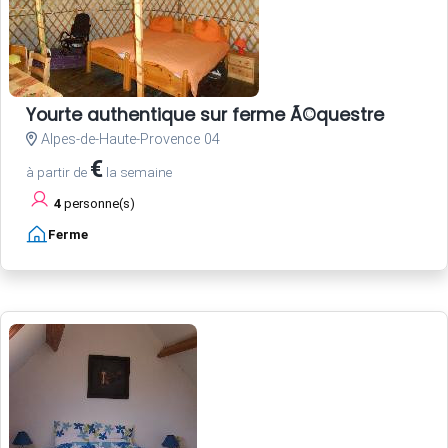
Yourte authentique sur ferme Ã©questre
Alpes-de-Haute-Provence 04
€
à partir de
la semaine
4
personne(s)
Ferme