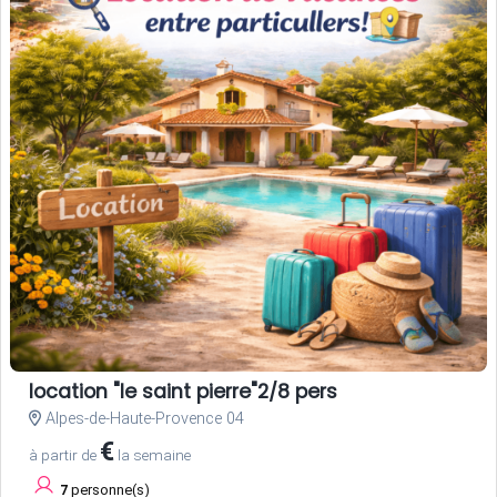
location "le saint pierre"2/8 pers
Alpes-de-Haute-Provence 04
€
à partir de
la semaine
7
personne(s)