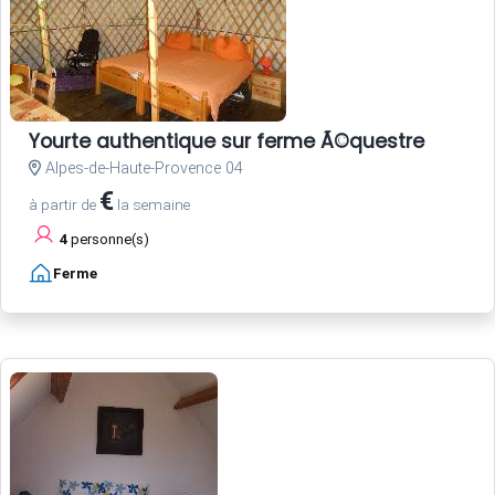
Yourte authentique sur ferme Ã©questre
Alpes-de-Haute-Provence 04
€
à partir de
la semaine
4
personne(s)
Ferme