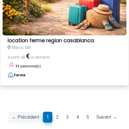
location ferme region casablanca
Maroc MA
€
à partir de
la semaine
11
personne(s)
Ferme
(current)
← Précédent
1
2
3
4
5
Suivant →