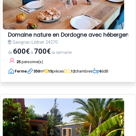
Domaine nature en Dordogne avec hébergements,
Savignac-Lédrier 24270
600€
700€
de
à
la semaine
25
personne(s)
Ferme
350
m²
15
pièces
12
chambres
6
SdB