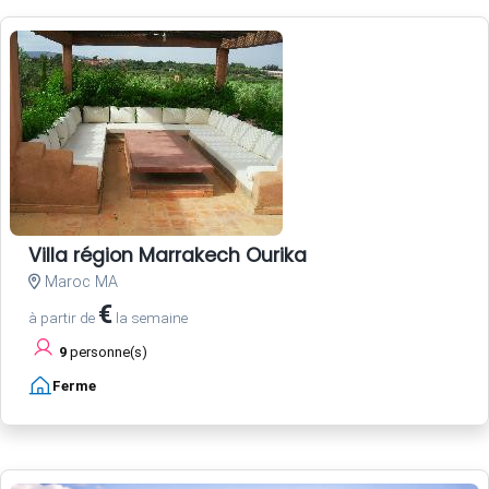
Villa région Marrakech Ourika
Maroc MA
€
à partir de
la semaine
9
personne(s)
Ferme