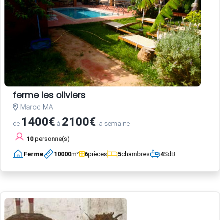
ferme les oliviers
Maroc MA
1400€
2100€
de
à
la semaine
10
personne(s)
Ferme
10000
m²
6
pièces
5
chambres
4
SdB