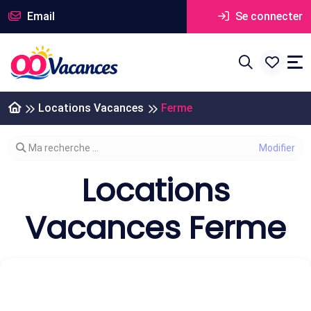
Email
Se connecter
Locations Vacances
Ferme
Modifier votre recherche
Ma recherche ...
Locations
Vacances Ferme