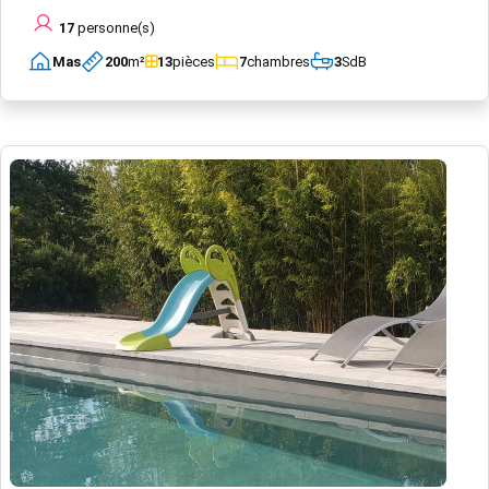
17
personne(s)
Mas
200
m²
13
pièces
7
chambres
3
SdB