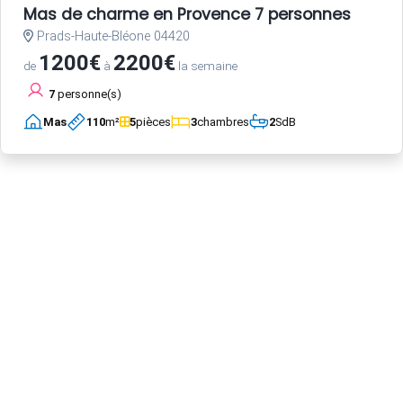
Mas de charme en Provence 7 personnes
Prads-Haute-Bléone 04420
1200€
2200€
de
à
la semaine
7
personne(s)
Mas
110
m²
5
pièces
3
chambres
2
SdB