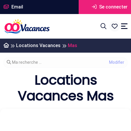
Email
Se connecter
Locations Vacances
Mas
Modifier votre recherche
Ma recherche ...
Locations
Vacances Mas