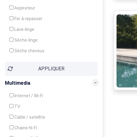
Cuisinière
Aspirateur
Four
Fer à repasser
Grille-pain
Lave-linge
Lave-vaisselle
Sèche-linge
Micro-ondes
Sèche cheveux
APPLIQUER
Multimedia
Internet / Wi-Fi
TV
Cable / satellite
Chaine Hi-Fi