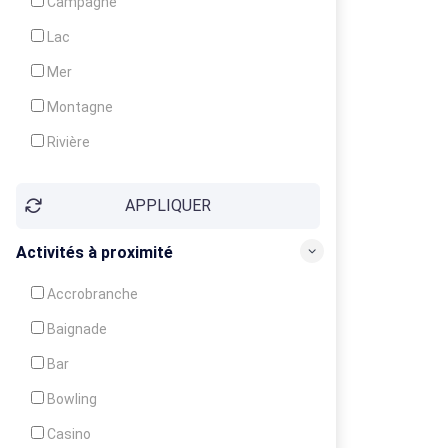
Campagne
Animation
Lac
Mer
Montagne
Rivière
Village
APPLIQUER
Ville
Activités à proximité
Accrobranche
Baignade
Bar
Bowling
Casino