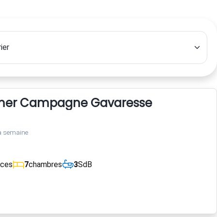
 mer Campagne Gavaresse
a semaine
èces
7
chambres
3
SdB