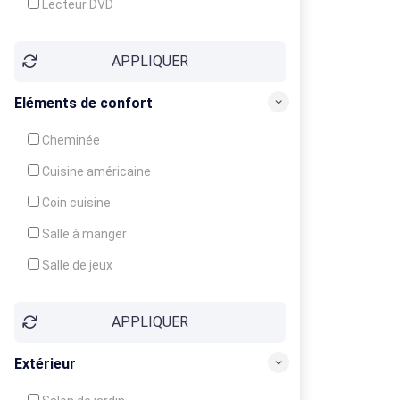
Lecteur DVD
Téléphone
APPLIQUER
Fax
Eléments de confort
Cheminée
Cuisine américaine
Coin cuisine
Salle à manger
Salle de jeux
Cour
APPLIQUER
Jardin
Balcon / Terrasse
Extérieur
Véranda