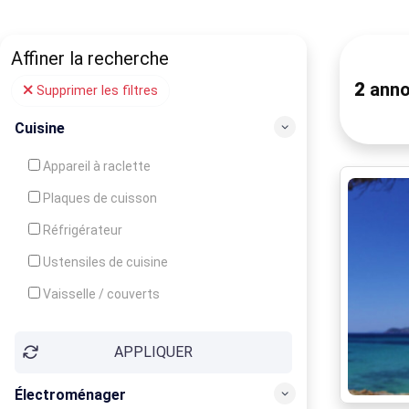
Affiner la recherche
2
anno
Supprimer les filtres
Cuisine
Appareil à raclette
Plaques de cuisson
Réfrigérateur
Ustensiles de cuisine
Vaisselle / couverts
Bouilloire
APPLIQUER
Cafetière
Congélateur
Électroménager