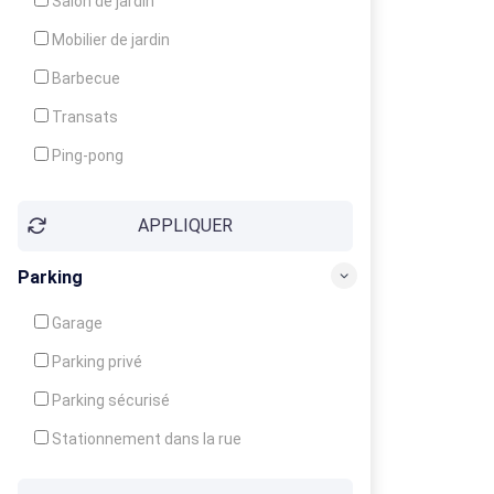
Salon de jardin
Local à ski
Mobilier de jardin
Climatisation
Barbecue
Ventilateur
Transats
Ping-pong
Baby-foot
APPLIQUER
Jeux d'enfants
Parking
Garage
Parking privé
Parking sécurisé
Stationnement dans la rue