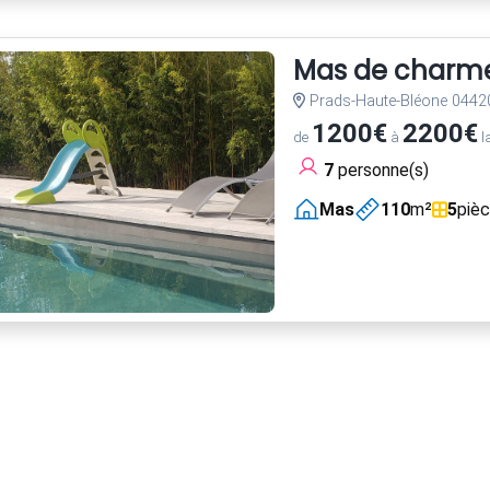
Mas de charme
Prads-Haute-Bléone 0442
1200€
2200€
de
à
l
7
personne(s)
Mas
110
m²
5
piè