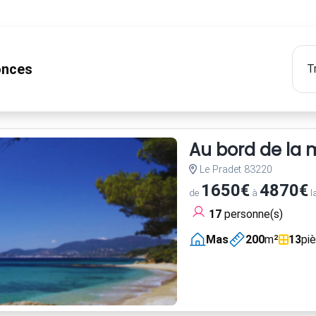
nces
Au bord de la
Le Pradet 83220
1650€
4870€
de
à
l
17
personne(s)
Mas
200
m²
13
pi