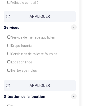
Véhicule conseillé
APPLIQUER
Services
Service de ménage quotidien
Draps fournis
Serviettes de toilette fournies
Location linge
Nettoyage inclus
Nettoyage en supplément
APPLIQUER
Garde d'enfants
Crèche
Situation de la location
Club enfants