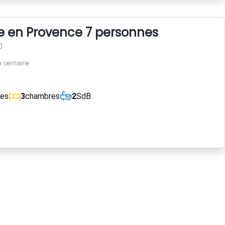
 en Provence 7 personnes
0
a semaine
ces
3
chambres
2
SdB