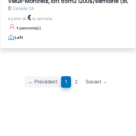
Vieux-Montréal, loft 65m2 1200$/semaine (800E
Canada CA
€
à partir de
la semaine
1
personne(s)
Loft
(current)
← Précédent
1
2
Suivant →