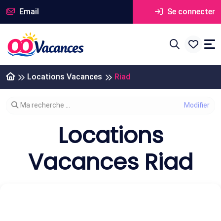
Email
Se connecter
Locations Vacances
Riad
Modifier votre recherche
Ma recherche ...
Locations
Vacances Riad