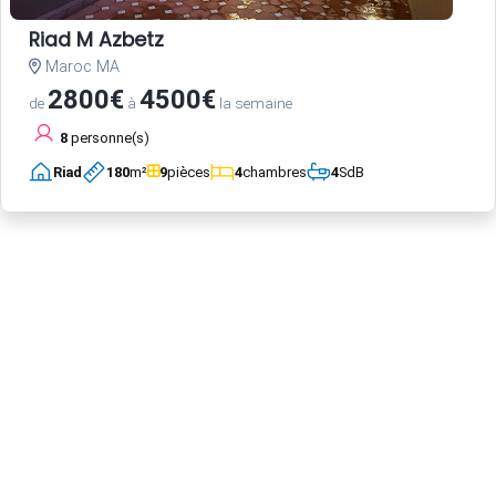
Riad M Azbetz
Maroc MA
2800€
4500€
de
à
la semaine
8
personne(s)
Riad
180
m²
9
pièces
4
chambres
4
SdB