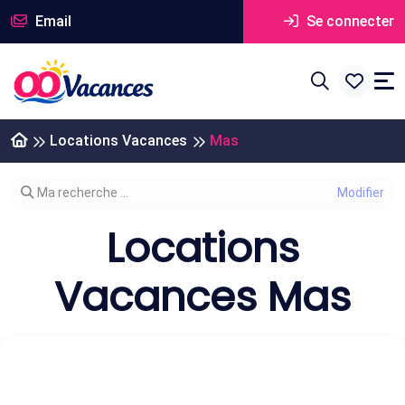
Email
Se connecter
Locations Vacances
Mas
Modifier votre recherche
Ma recherche ...
Locations
Vacances Mas