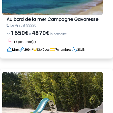
Au bord de la mer Campagne Gavaresse
Le Pradet 83220
1650€
4870€
de
à
la semaine
17
personne(s)
Mas
200
m²
13
pièces
7
chambres
3
SdB