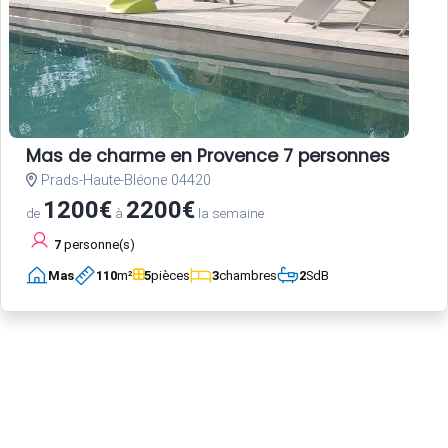
Mas de charme en Provence 7 personnes
Prads-Haute-Bléone 04420
1200€
2200€
de
à
la semaine
7
personne(s)
Mas
110
m²
5
pièces
3
chambres
2
SdB