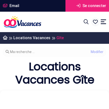
Email
Se connecter
Locations Vacances
Gîte
Modifier votre recherche
Ma recherche ...
Locations
Vacances Gîte