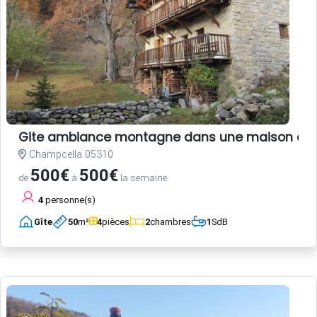
Gite ambiance montagne dans une maison anc
Champcella 05310
500€
500€
de
à
la semaine
4
personne(s)
Gîte
50
m²
4
pièces
2
chambres
1
SdB