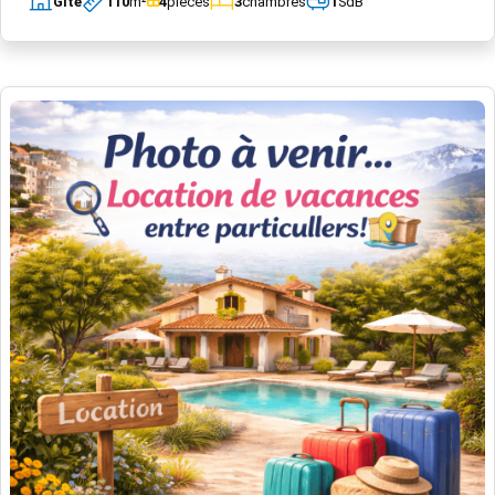
Gîte
110
m²
4
pièces
3
chambres
1
SdB