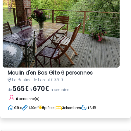
Moulin d'en Bas Gîte 6 personnes
La Bastide-de-Lordat 09700
565€
670€
de
à
la semaine
6
personne(s)
Gîte
120
m²
5
pièces
3
chambres
1
SdB