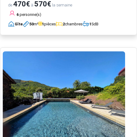
470€
570€
de
à
la semaine
6
personne(s)
Gîte
50
m²
1
pièces
2
chambres
1
SdB