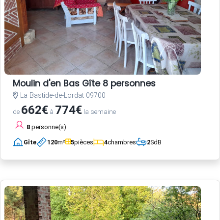
Moulin d'en Bas Gîte 8 personnes
La Bastide-de-Lordat 09700
662€
774€
de
à
la semaine
8
personne(s)
Gîte
120
m²
5
pièces
4
chambres
2
SdB