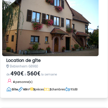
Location de gîte
Beblenheim 68980
490€
560€
de
à
la semaine
4
personne(s)
Gîte
60
m²
3
pièces
2
chambres
1
SdB