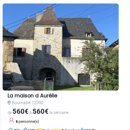
La maison d Aurélie
Bournazel 12390
560€
560€
de
à
la semaine
6
personne(s)