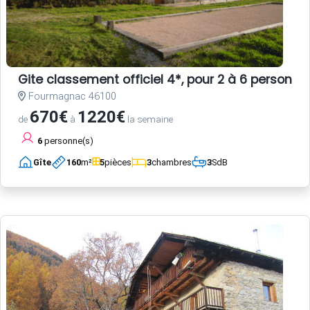
Gite classement officiel 4*, pour 2 à 6 person
Fourmagnac 46100
670€
1220€
de
à
la semaine
6
personne(s)
Gîte
160
m²
5
pièces
3
chambres
3
SdB