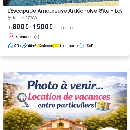
L'Escapade Amoureuse Ardéchoise Gîte - Love Room
Jaujac 07380
800€
1500€
de
à
la semaine
4
personne(s)
Gîte
60
m²
3
pièces
1
chambres
1
SdB