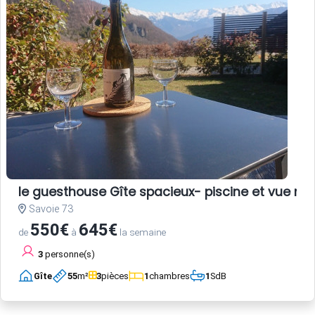
le guesthouse Gîte spacieux- piscine et vue m
Savoie 73
550€
645€
de
à
la semaine
3
personne(s)
Gîte
55
m²
3
pièces
1
chambres
1
SdB