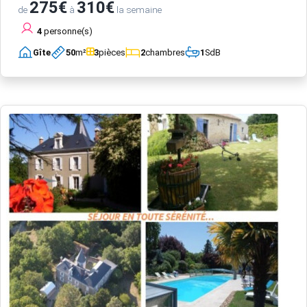
275€
310€
de
à
la semaine
4
personne(s)
Gîte
50
m²
3
pièces
2
chambres
1
SdB