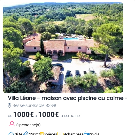
Villa Léone - maison avec piscine au calme - 2
Besse-sur-Issole 83890
1000€
1000€
de
à
la semaine
8
personne(s)
Gîte
150
m²
5
pièces
4
chambres
3
SdB