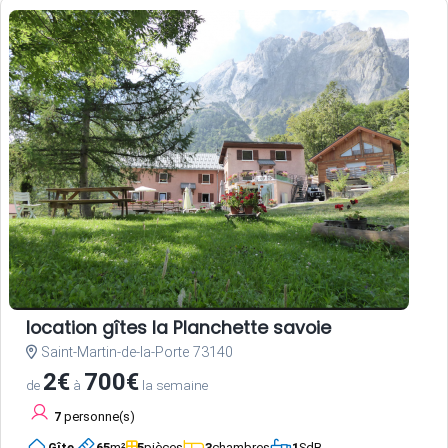
location gîtes la Planchette savoie
Saint-Martin-de-la-Porte 73140
2€
700€
de
à
la semaine
7
personne(s)
Gîte
65
m²
5
pièces
3
chambres
1
SdB