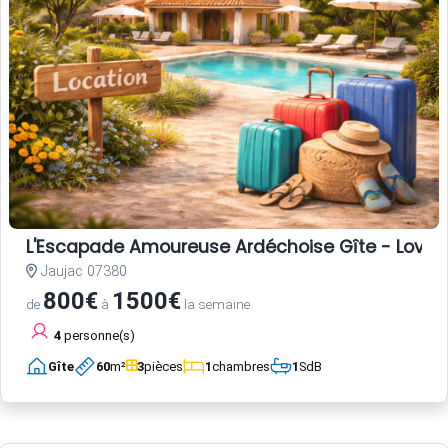
L'Escapade Amoureuse Ardéchoise Gîte - Love Room
Jaujac 07380
800€
1500€
de
à
la semaine
4
personne(s)
Gîte
60
m²
3
pièces
1
chambres
1
SdB