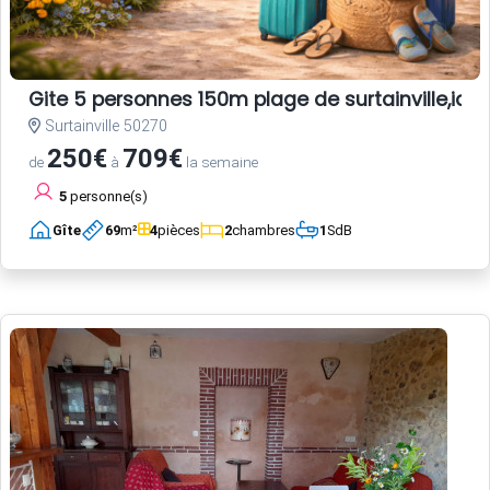
Gite 5 personnes 150m plage de surtainville,ideal
Surtainville 50270
250€
709€
de
à
la semaine
5
personne(s)
Gîte
69
m²
4
pièces
2
chambres
1
SdB