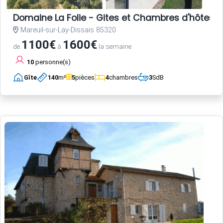
Domaine La Folie - Gites et Chambres d'hôtes 
Mareuil-sur-Lay-Dissais 85320
1100€
1600€
de
à
la semaine
10
personne(s)
Gîte
140
m²
5
pièces
4
chambres
3
SdB