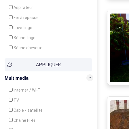
Cuisinière
Aspirateur
Four
Fer à repasser
Grille-pain
Lave-linge
Lave-vaisselle
Sèche-linge
Micro-ondes
Sèche cheveux
APPLIQUER
Multimedia
Internet / Wi-Fi
TV
Cable / satellite
Chaine Hi-Fi