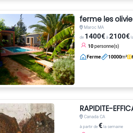
ferme les olivie
Maroc MA
1400€
2100€
de
à
l
10
personne(s)
Ferme
10000
m²
RAPIDITE-EFFI
Canada CA
€
à partir de
la semaine