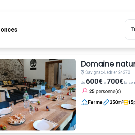
onces
Domaine nature
Savignac-Lédrier 24270
600€
700€
de
à
la se
25
personne(s)
Ferme
350
m²
15