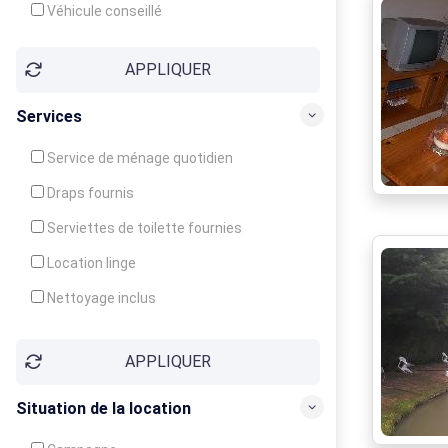
Véhicule conseillé
APPLIQUER
Services
Service de ménage quotidien
Draps fournis
Serviettes de toilette fournies
Location linge
Nettoyage inclus
Nettoyage en supplément
APPLIQUER
Garde d'enfants
Crèche
Situation de la location
Club enfants