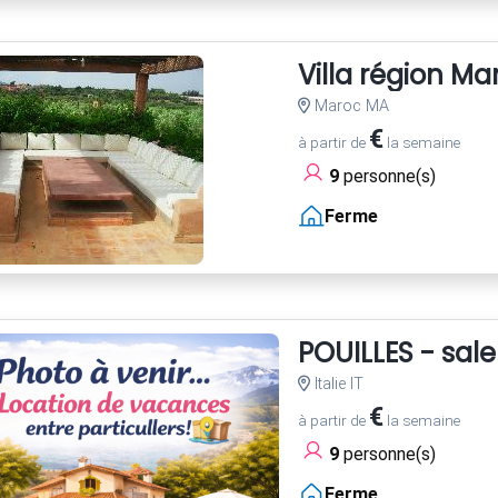
Villa région M
Maroc MA
€
à partir de
la semaine
9
personne(s)
Ferme
POUILLES - sale
Italie IT
€
à partir de
la semaine
9
personne(s)
Ferme