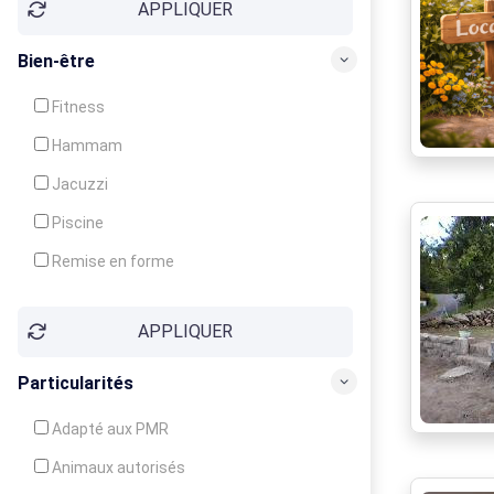
APPLIQUER
Bien-être
Fitness
Hammam
Jacuzzi
Piscine
Remise en forme
Sauna
APPLIQUER
Soins du corps
Particularités
Adapté aux PMR
Animaux autorisés