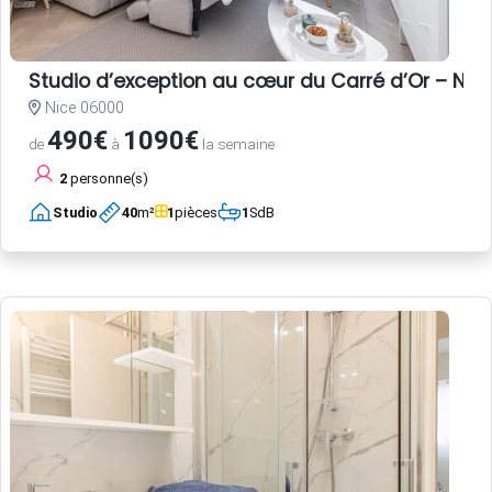
Studio d’exception au cœur du Carré d’Or – Nice
Nice 06000
490€
1090€
de
à
la semaine
2
personne(s)
Studio
40
m²
1
pièces
1
SdB