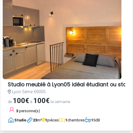
Studio meublé à Lyon05 idéal étudiant ou stagi
Lyon 5ème 69005
100€
100€
de
à
la semaine
3
personne(s)
Studio
23
m²
1
pièces
1
chambres
1
SdB