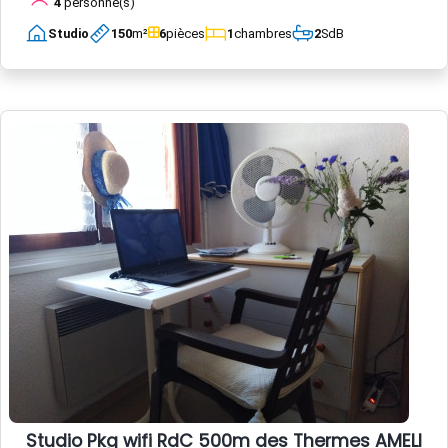
4
personne(s)
Studio
150
m²
6
pièces
1
chambres
2
SdB
Studio Pkg wifi RdC 500m des Thermes AMELIE L