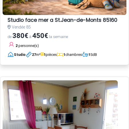
Studio face mer a St.Jean-de-Monts 85160
Vendée 85
380€
450€
de
à
la semaine
2
personne(s)
Studio
27
m²
1
pièces
1
chambres
1
SdB