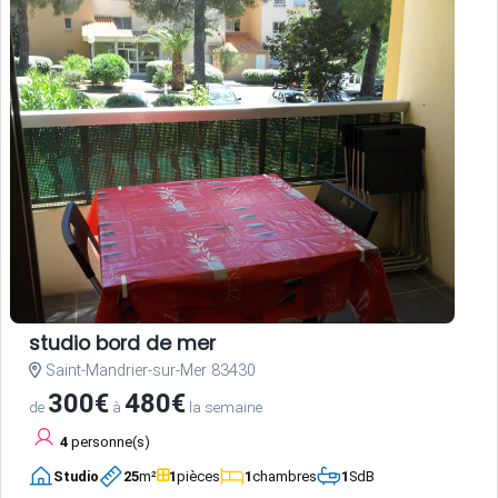
studio bord de mer
Saint-Mandrier-sur-Mer 83430
300€
480€
de
à
la semaine
4
personne(s)
Studio
25
m²
1
pièces
1
chambres
1
SdB