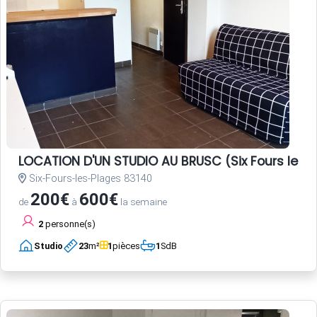
LOCATION D'UN STUDIO AU BRUSC (Six Fours les 
Six-Fours-les-Plages 83140
200€
600€
de
à
la semaine
2
personne(s)
Studio
23
m²
1
pièces
1
SdB