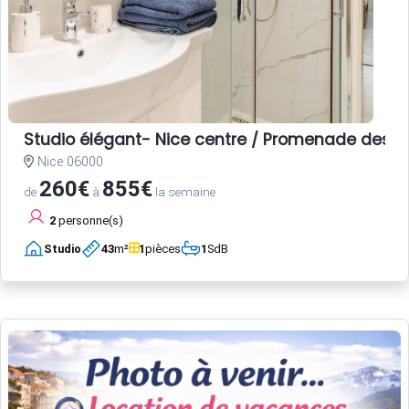
Studio élégant- Nice centre / Promenade des A
Nice 06000
260€
855€
de
à
la semaine
2
personne(s)
Studio
43
m²
1
pièces
1
SdB