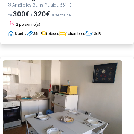
Amélie-les-Bains-Palalda 66110
300€
320€
de
à
la semaine
2
personne(s)
Studio
25
m²
1
pièces
1
chambres
1
SdB