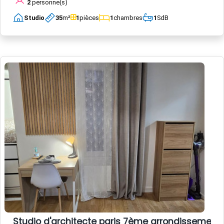
2
personne(s)
Studio
35
m²
1
pièces
1
chambres
1
SdB
Studio d'architecte paris 7ème arrondissement