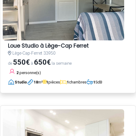
Loue Studio à Lège-Cap Ferret
Lège-Cap-Ferret 33950
550€
650€
de
à
la semaine
2
personne(s)
Studio
18
m²
1
pièces
1
chambres
1
SdB