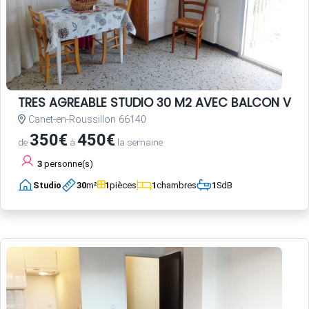
TRES AGREABLE STUDIO 30 M2 AVEC BALCON VUE 
Canet-en-Roussillon 66140
350€
450€
de
à
la semaine
3
personne(s)
Studio
30
m²
1
pièces
1
chambres
1
SdB