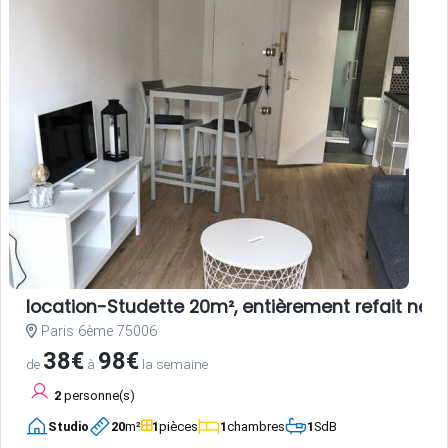
location-Studette 20m², entièrement refait neuf
Paris 6ème 75006
38€
98€
de
à
la semaine
2
personne(s)
Studio
20
m²
1
pièces
1
chambres
1
SdB