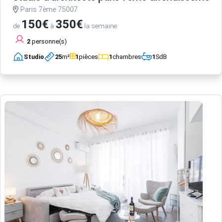
Paris 7ème 75007
150€
350€
de
à
la semaine
2
personne(s)
Studio
25
m²
1
pièces
1
chambres
1
SdB