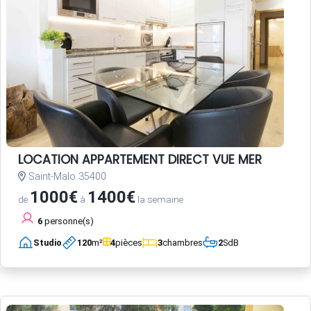
LOCATION APPARTEMENT DIRECT VUE MER
Saint-Malo 35400
1000€
1400€
de
à
la semaine
6
personne(s)
Studio
120
m²
4
pièces
3
chambres
2
SdB