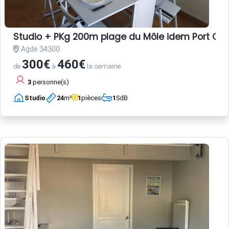
Studio + PKg 200m plage du Môle idem Port CA
Agde 34300
300€
460€
de
à
la semaine
3
personne(s)
Studio
24
m²
1
pièces
1
SdB