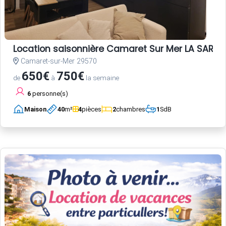
Location saisonnière Camaret Sur Mer LA SARDI
Camaret-sur-Mer 29570
650€
750€
de
à
la semaine
6
personne(s)
Maison
40
m²
4
pièces
2
chambres
1
SdB