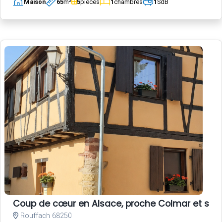
Maison
65
m²
5
pièces
1
chambres
1
SdB
Coup de cœur en Alsace, proche Colmar et sur la
Rouffach 68250