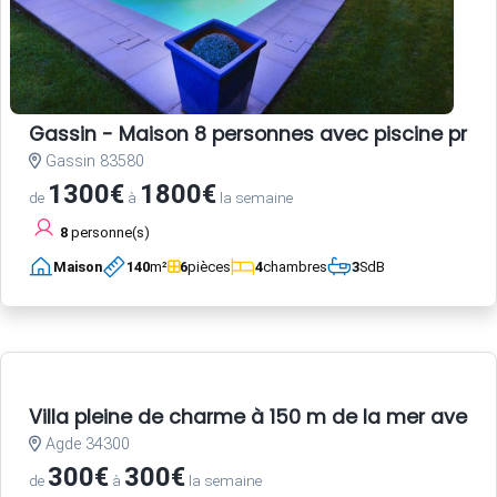
Gassin - Maison 8 personnes avec piscine privé
Gassin 83580
1300€
1800€
de
à
la semaine
8
personne(s)
Maison
140
m²
6
pièces
4
chambres
3
SdB
Villa pleine de charme à 150 m de la mer avec 
Agde 34300
300€
300€
de
à
la semaine