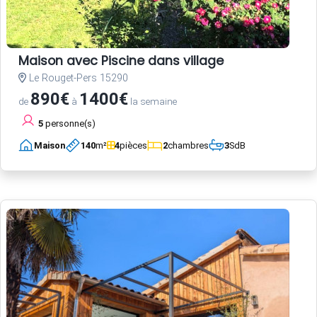
Maison avec Piscine dans village
Le Rouget-Pers 15290
890€
1400€
de
à
la semaine
5
personne(s)
Maison
140
m²
4
pièces
2
chambres
3
SdB