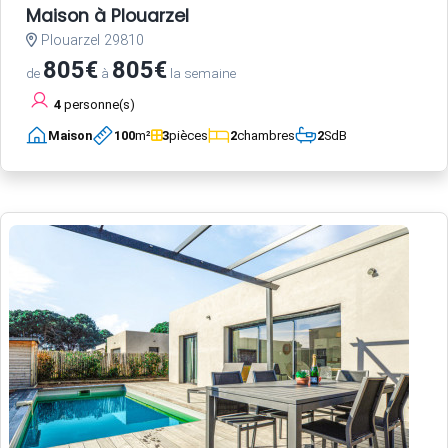
Maison à Plouarzel
Plouarzel 29810
805€
805€
de
à
la semaine
4
personne(s)
Maison
100
m²
3
pièces
2
chambres
2
SdB