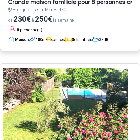
Grande maison familiale pour 8 personnes avec
Bretignolles-sur-Mer 85470
230€
250€
de
à
la semaine
8
personne(s)
Maison
100
m²
4
pièces
3
chambres
2
SdB