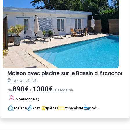
Maison avec piscine sur le Bassin d Arcachon
Lanton 33138
890€
1300€
de
à
la semaine
5
personne(s)
Maison
65
m²
3
pièces
2
chambres
1
SdB