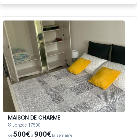
MAISON DE CHARME
Jonzac 17500
500€
900€
de
à
la semaine