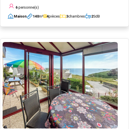
6
personne(s)
Maison
140
m²
4
pièces
3
chambres
2
SdB