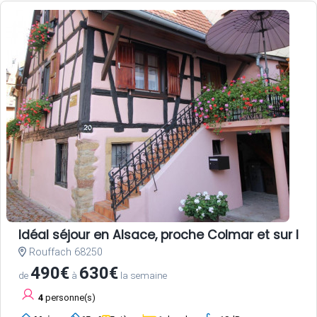
Idéal séjour en Alsace, proche Colmar et sur la r
Rouffach 68250
490€
630€
de
à
la semaine
4
personne(s)