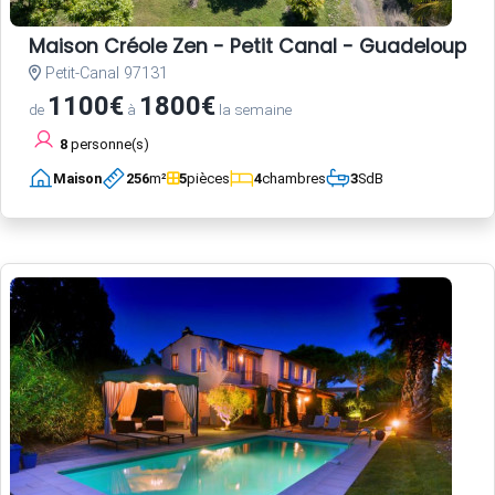
Maison Créole Zen - Petit Canal - Guadeloupe
Petit-Canal 97131
1100€
1800€
de
à
la semaine
8
personne(s)
Maison
256
m²
5
pièces
4
chambres
3
SdB