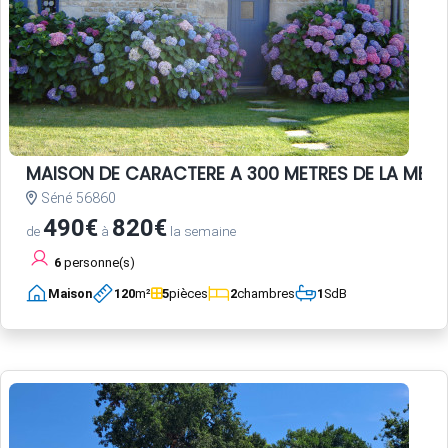
MAISON DE CARACTERE A 300 METRES DE LA MER
Séné 56860
490€
820€
de
à
la semaine
6
personne(s)
Maison
120
m²
5
pièces
2
chambres
1
SdB