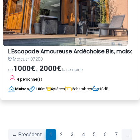
L'Escapade Amoureuse Ardéchoise Bis, maison d
Mercuer 07200
1000€
2000€
de
à
la semaine
4
personne(s)
Maison
100
m²
4
pièces
2
chambres
1
SdB
(current)
← Précédent
1
2
3
4
5
6
7
…