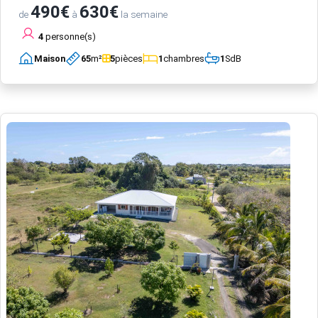
490€
630€
de
à
la semaine
4
personne(s)
Maison
65
m²
5
pièces
1
chambres
1
SdB