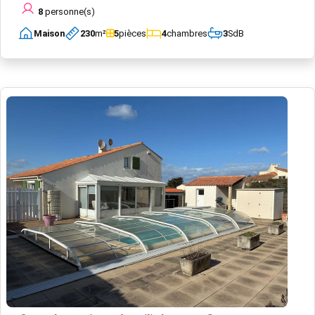
8
personne(s)
Maison
230
m²
5
pièces
4
chambres
3
SdB