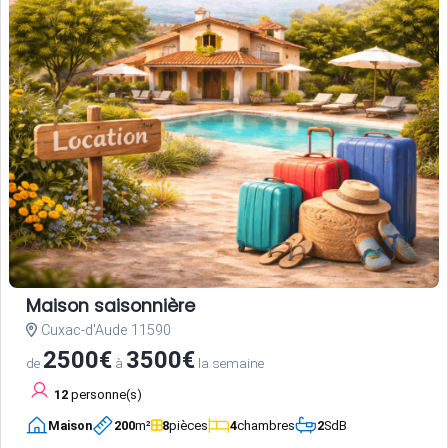
Maison saisonnière
Cuxac-d'Aude 11590
2500€
3500€
de
à
la semaine
12
personne(s)
Maison
200
m²
8
pièces
4
chambres
2
SdB