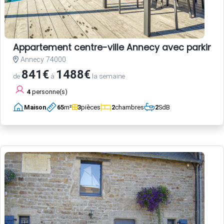
Appartement centre-ville Annecy avec parking e
Annecy 74000
841€
1488€
de
à
la semaine
4
personne(s)
Maison
65
m²
3
pièces
2
chambres
2
SdB