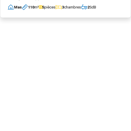
Mas
110
m²
5
pièces
3
chambres
2
SdB