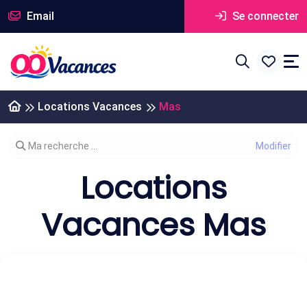
Email
Se connecter
Locations Vacances
Mas
Modifier votre recherche
Ma recherche ...
Locations
Vacances Mas