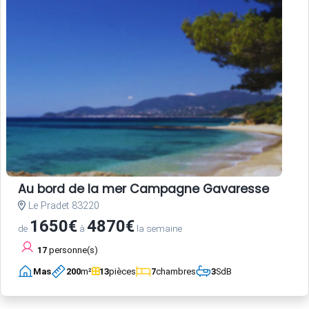
Au bord de la mer Campagne Gavaresse
Le Pradet 83220
1650€
4870€
de
à
la semaine
17
personne(s)
Mas
200
m²
13
pièces
7
chambres
3
SdB