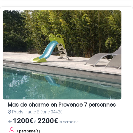
Mas de charme en Provence 7 personnes
Prads-Haute-Bléone 04420
1200€
2200€
de
à
la semaine
7
personne(s)