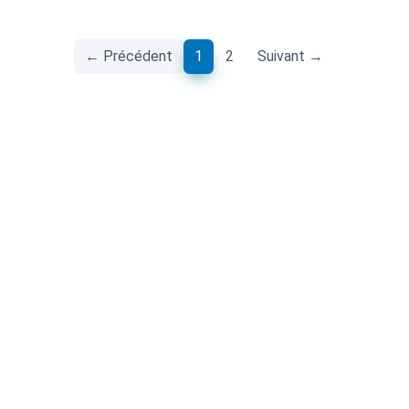
(current)
← Précédent
1
2
Suivant →