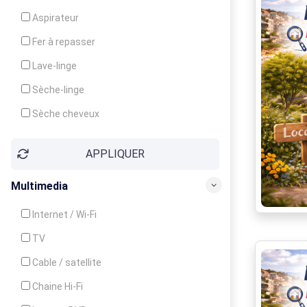
Cuisinière
Aspirateur
Four
Fer à repasser
Grille-pain
Lave-linge
Lave-vaisselle
Sèche-linge
Micro-ondes
Sèche cheveux
APPLIQUER
Multimedia
Internet / Wi-Fi
TV
Cable / satellite
Chaine Hi-Fi