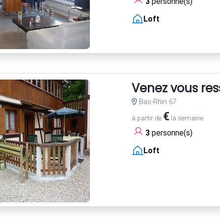
3
personne(s)
Loft
Venez vous res
Bas-Rhin 67
€
à partir de
la semaine
3
personne(s)
Loft