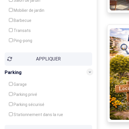
Salon de jardin
Local à ski
Mobilier de jardin
Climatisation
Barbecue
Ventilateur
Transats
Ping-pong
Baby-foot
APPLIQUER
Jeux d'enfants
Parking
Garage
Parking privé
Parking sécurisé
Stationnement dans la rue