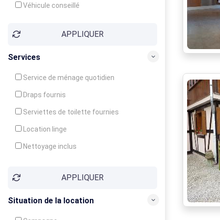
Véhicule conseillé
APPLIQUER
Services
Service de ménage quotidien
Draps fournis
Serviettes de toilette fournies
Location linge
Nettoyage inclus
Nettoyage en supplément
APPLIQUER
Garde d'enfants
Crèche
Situation de la location
Club enfants