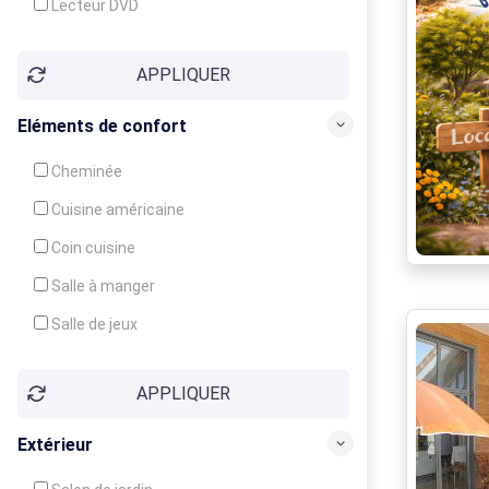
Lecteur DVD
Téléphone
APPLIQUER
Fax
Eléments de confort
Cheminée
Cuisine américaine
Coin cuisine
Salle à manger
Salle de jeux
Cour
APPLIQUER
Jardin
Balcon / Terrasse
Extérieur
Véranda