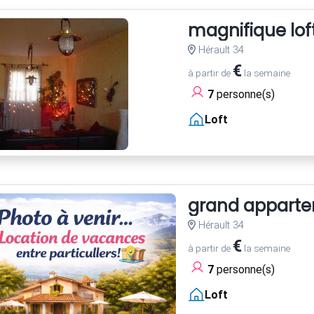
magnifique loft
Hérault 34
€
à partir de
la semaine
7
personne(s)
Loft
grand appartem
Hérault 34
€
à partir de
la semaine
7
personne(s)
Loft