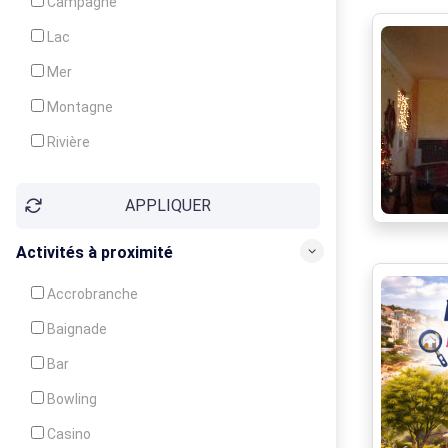
Campagne
Animation
Lac
Mer
Montagne
Rivière
Village
APPLIQUER
Ville
Activités à proximité
Accrobranche
Baignade
Bar
Bowling
Casino