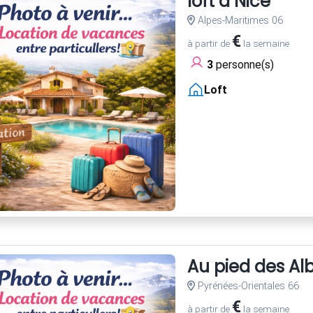
loft à Nice
Alpes-Maritimes 06
€
à partir de
la semaine
3
personne(s)
Loft
Au pied des Al
Pyrénées-Orientales 66
€
à partir de
la semaine