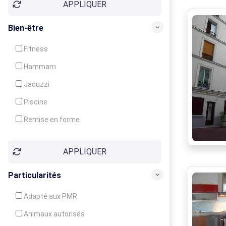
APPLIQUER
Bien-être
Fitness
Hammam
Jacuzzi
Piscine
Remise en forme
Sauna
APPLIQUER
Soins du corps
Particularités
Adapté aux PMR
Animaux autorisés