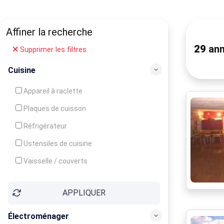
Affiner la recherche
29
ann
Supprimer les filtres
Cuisine
Appareil à raclette
Plaques de cuisson
Réfrigérateur
Ustensiles de cuisine
Vaisselle / couverts
Bouilloire
APPLIQUER
Cafetière
Congélateur
Électroménager