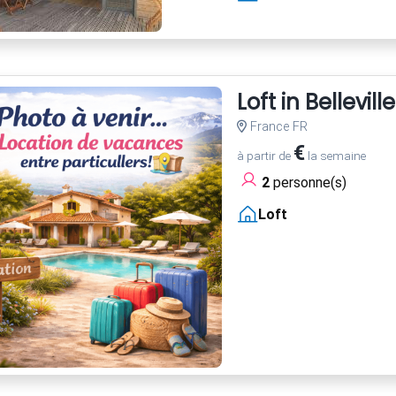
Loft in Belleville
France FR
€
à partir de
la semaine
2
personne(s)
Loft