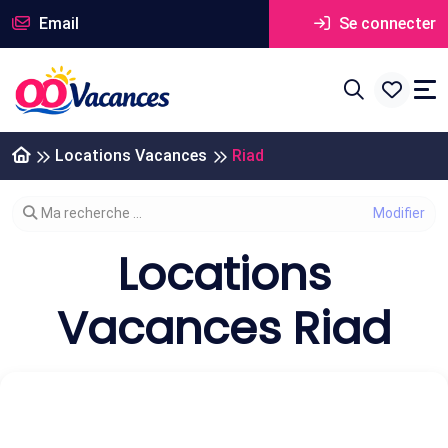
Email
Se connecter
Locations Vacances
Riad
Modifier votre recherche
Ma recherche ...
Locations
Vacances Riad