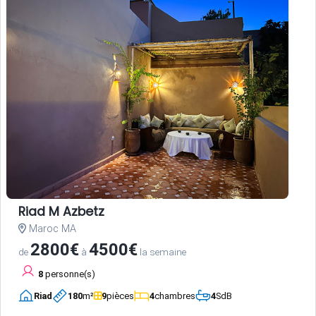
Riad M Azbetz
Maroc MA
2800€
4500€
de
à
la semaine
8
personne(s)
Riad
180
m²
9
pièces
4
chambres
4
SdB