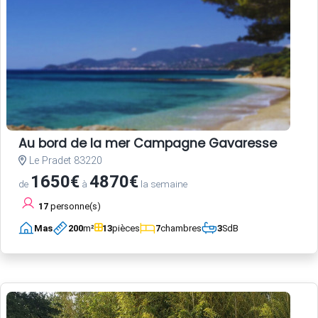
Au bord de la mer Campagne Gavaresse
Le Pradet 83220
1650€
4870€
de
à
la semaine
17
personne(s)
Mas
200
m²
13
pièces
7
chambres
3
SdB