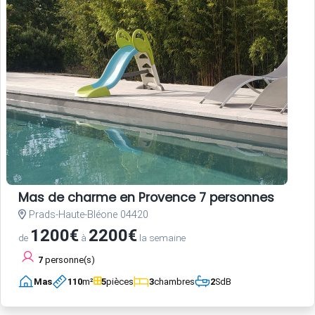
Mas de charme en Provence 7 personnes
Prads-Haute-Bléone 04420
1200€
2200€
de
à
la semaine
7
personne(s)
Mas
110
m²
5
pièces
3
chambres
2
SdB