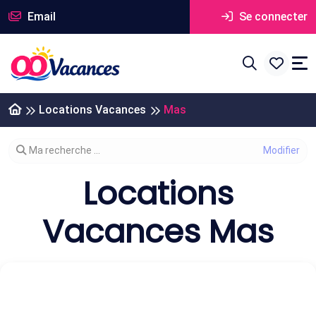
Email
Se connecter
Locations Vacances
Mas
Modifier votre recherche
Ma recherche ...
Locations
Vacances Mas