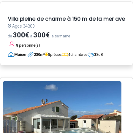
Villa pleine de charme à 150 m de la mer avec 
Agde 34300
300€
300€
de
à
la semaine
8
personne(s)
Maison
230
m²
5
pièces
4
chambres
3
SdB