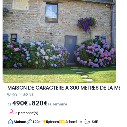
MAISON DE CARACTERE A 300 METRES DE LA MER
Séné 56860
490€
820€
de
à
la semaine
6
personne(s)
Maison
120
m²
5
pièces
2
chambres
1
SdB