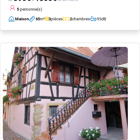
5
personne(s)
Maison
65
m²
3
pièces
2
chambres
1
SdB