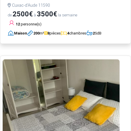
Cuxac-d'Aude 11590
2500€
3500€
de
à
la semaine
12
personne(s)
Maison
200
m²
8
pièces
4
chambres
2
SdB