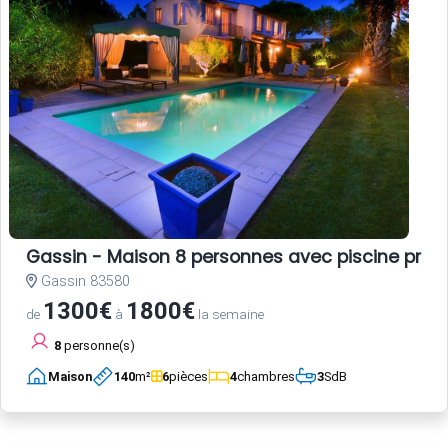
Gassin - Maison 8 personnes avec piscine privé
Gassin 83580
1300€
1800€
de
à
la semaine
8
personne(s)
Maison
140
m²
6
pièces
4
chambres
3
SdB