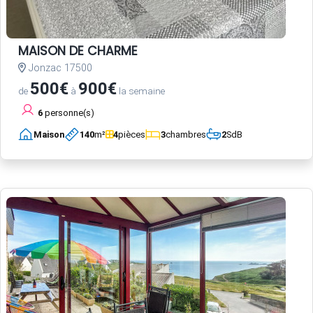
MAISON DE CHARME
Jonzac 17500
500€
900€
de
à
la semaine
6
personne(s)
Maison
140
m²
4
pièces
3
chambres
2
SdB