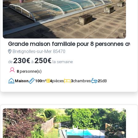
Grande maison familiale pour 8 personnes avec
Bretignolles-sur-Mer 85470
230€
250€
de
à
la semaine
8
personne(s)
Maison
100
m²
4
pièces
3
chambres
2
SdB