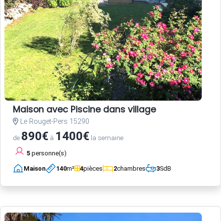
Maison avec Piscine dans village
Le Rouget-Pers 15290
890€
1400€
de
à
la semaine
5
personne(s)
Maison
140
m²
4
pièces
2
chambres
3
SdB