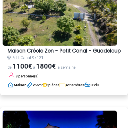
Maison Créole Zen - Petit Canal - Guadeloupe
Petit-Canal 97131
1100€
1800€
de
à
la semaine
8
personne(s)
Maison
256
m²
5
pièces
4
chambres
3
SdB