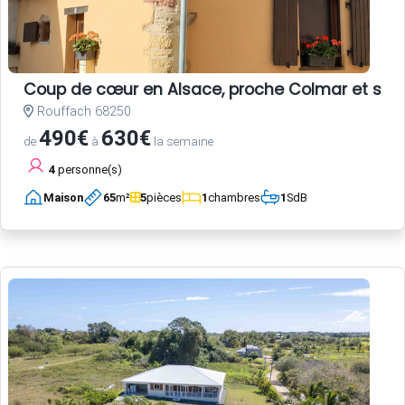
Coup de cœur en Alsace, proche Colmar et sur la
Rouffach 68250
490€
630€
de
à
la semaine
4
personne(s)
Maison
65
m²
5
pièces
1
chambres
1
SdB