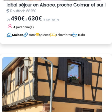
Idéal séjour en Alsace, proche Colmar et sur la r
Rouffach 68250
490€
630€
de
à
la semaine
4
personne(s)
Maison
65
m²
5
pièces
1
chambres
1
SdB