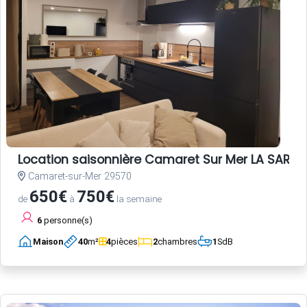
Location saisonnière Camaret Sur Mer LA SARDI
Camaret-sur-Mer 29570
650€
750€
de
à
la semaine
6
personne(s)
Maison
40
m²
4
pièces
2
chambres
1
SdB