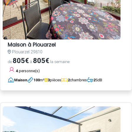
Maison à Plouarzel
Plouarzel 29810
805€
805€
de
à
la semaine
4
personne(s)
Maison
100
m²
3
pièces
2
chambres
2
SdB