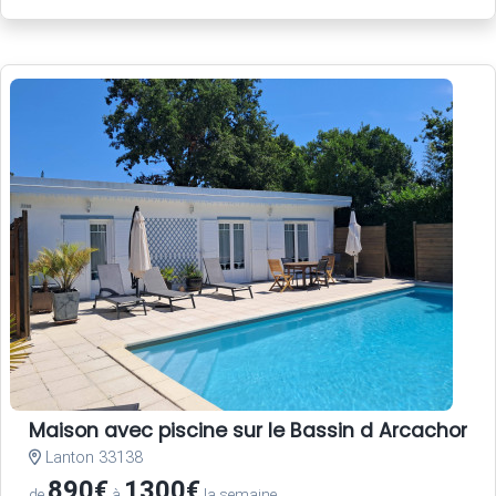
Maison avec piscine sur le Bassin d Arcachon
Lanton 33138
890€
1300€
de
à
la semaine