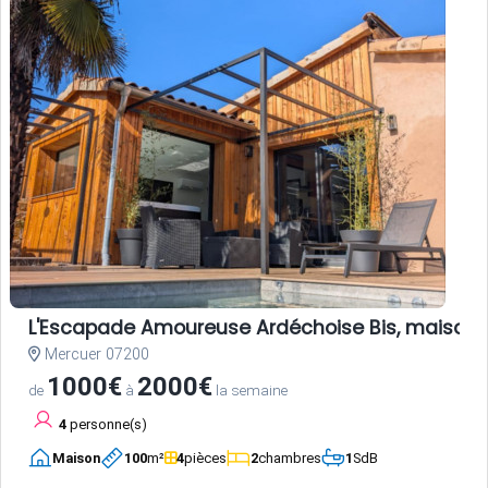
L'Escapade Amoureuse Ardéchoise Bis, maison d
Mercuer 07200
1000€
2000€
de
à
la semaine
4
personne(s)
Maison
100
m²
4
pièces
2
chambres
1
SdB