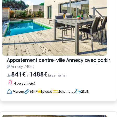
Appartement centre-ville Annecy avec parking e
Annecy 74000
841€
1488€
de
à
la semaine
4
personne(s)
Maison
65
m²
3
pièces
2
chambres
2
SdB