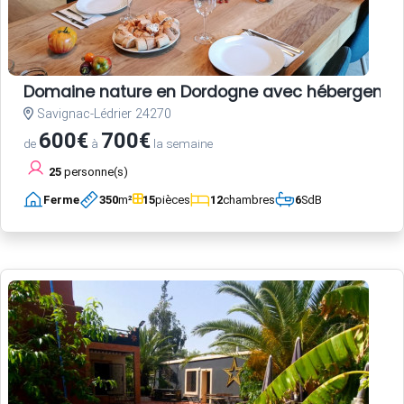
Domaine nature en Dordogne avec hébergements,
Savignac-Lédrier 24270
600€
700€
de
à
la semaine
25
personne(s)
Ferme
350
m²
15
pièces
12
chambres
6
SdB