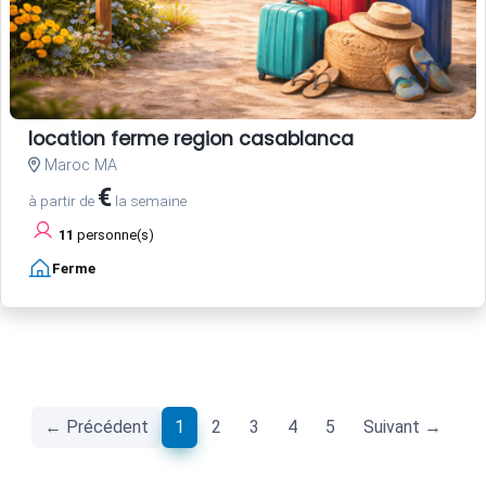
location ferme region casablanca
Maroc MA
€
à partir de
la semaine
11
personne(s)
Ferme
(current)
← Précédent
1
2
3
4
5
Suivant →