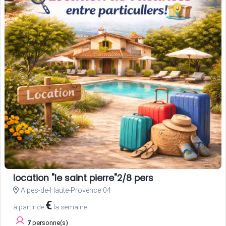
location "le saint pierre"2/8 pers
Alpes-de-Haute-Provence 04
€
à partir de
la semaine
7
personne(s)