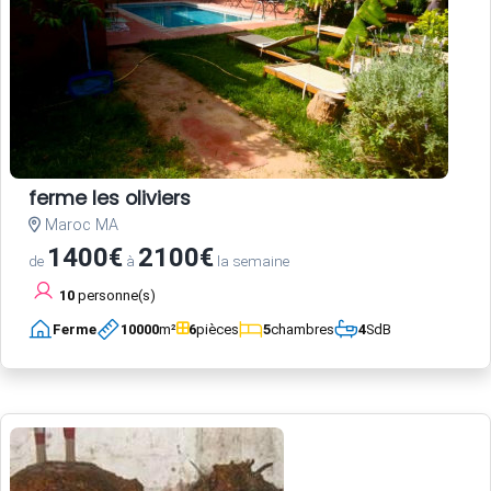
ferme les oliviers
Maroc MA
1400€
2100€
de
à
la semaine
10
personne(s)
Ferme
10000
m²
6
pièces
5
chambres
4
SdB