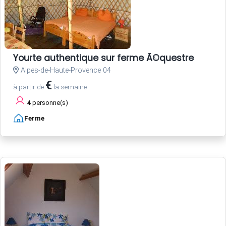
Yourte authentique sur ferme Ã©questre
Alpes-de-Haute-Provence 04
€
à partir de
la semaine
4
personne(s)
Ferme