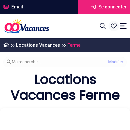
Email
Se connecter
Locations Vacances
Ferme
Modifier votre recherche
Ma recherche ...
Locations
Vacances Ferme