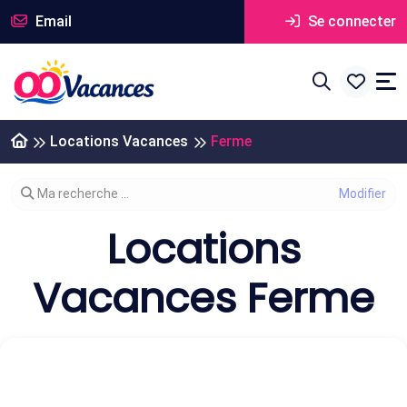
Email
Se connecter
Locations Vacances
Ferme
Modifier votre recherche
Ma recherche ...
Locations
Vacances Ferme