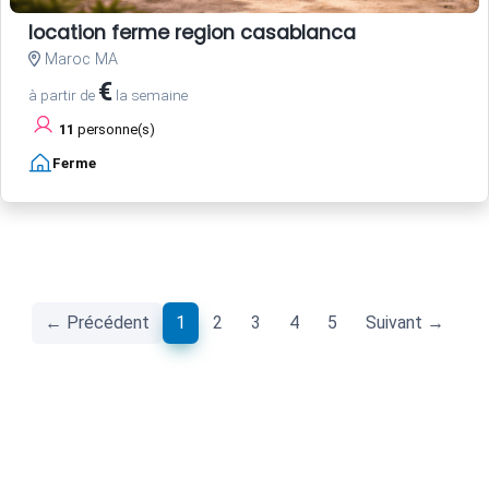
location ferme region casablanca
Maroc MA
€
à partir de
la semaine
11
personne(s)
Ferme
(current)
← Précédent
1
2
3
4
5
Suivant →