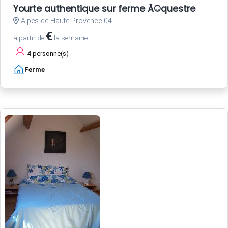
Yourte authentique sur ferme Ã©questre
Alpes-de-Haute-Provence 04
€
à partir de
la semaine
4
personne(s)
Ferme