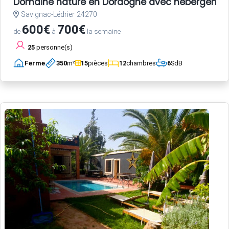
Domaine nature en Dordogne avec hébergements,
Savignac-Lédrier 24270
600€
700€
de
à
la semaine
25
personne(s)
Ferme
350
m²
15
pièces
12
chambres
6
SdB