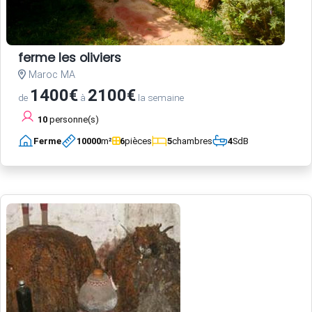
ferme les oliviers
Maroc MA
1400€
2100€
de
à
la semaine
10
personne(s)
Ferme
10000
m²
6
pièces
5
chambres
4
SdB