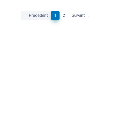
(current)
← Précédent
1
2
Suivant →