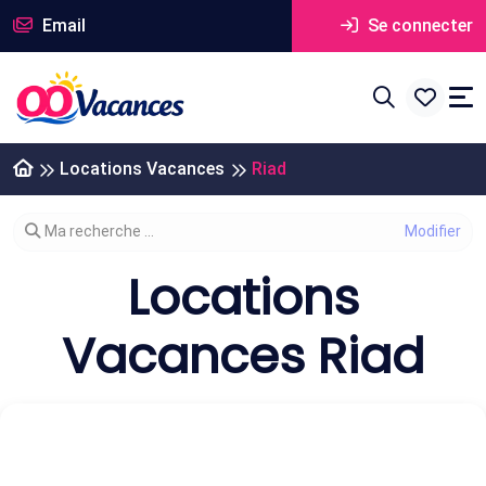
Email
Se connecter
Locations Vacances
Riad
Modifier votre recherche
Ma recherche ...
Locations
Vacances Riad