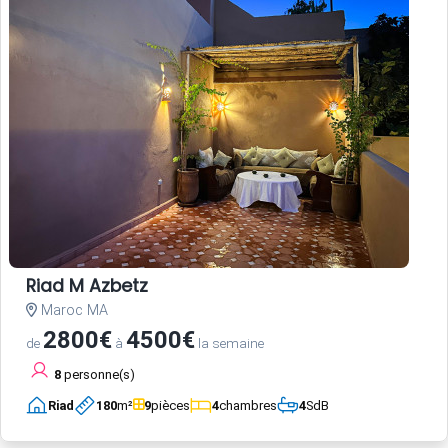
Riad M Azbetz
Maroc MA
2800€
4500€
de
à
la semaine
8
personne(s)
Riad
180
m²
9
pièces
4
chambres
4
SdB