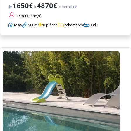
1650€
4870€
de
à
la semaine
17
personne(s)
Mas
200
m²
13
pièces
7
chambres
3
SdB