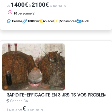
1400€
2100€
de
à
la semaine
10
personne(s)
Ferme
10000
m²
6
pièces
5
chambres
4
SdB
RAPIDITE-EFFICACITE EN 3 JRS TS VOS PROBLEME
Canada CA
€
à partir de
la semaine