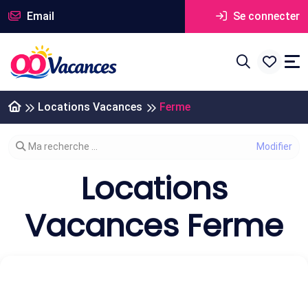
Email
Se connecter
Locations Vacances
Ferme
Modifier votre recherche
Ma recherche ...
Locations
Vacances Ferme