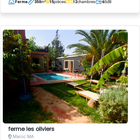
Ferme
350
m²
15
pièces
12
chambres
6
SdB
ferme les oliviers
Maroc MA