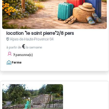
location "le saint pierre"2/8 pers
Alpes-de-Haute-Provence 04
€
à partir de
la semaine
7
personne(s)
Ferme