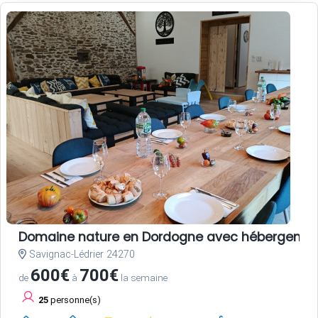
Domaine nature en Dordogne avec hébergements,
Savignac-Lédrier 24270
600€
700€
de
à
la semaine
25
personne(s)