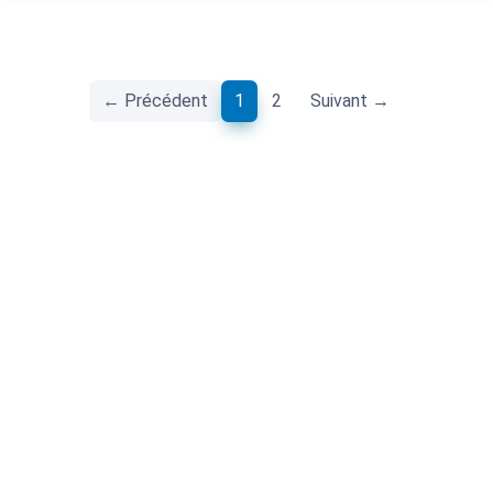
(current)
← Précédent
1
2
Suivant →